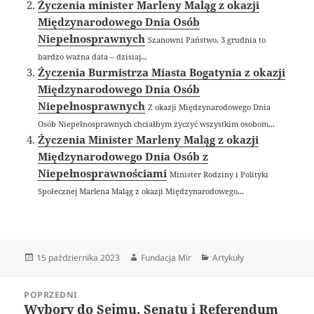
Życzenia minister Marleny Maląg z okazji
Międzynarodowego Dnia Osób
Niepełnosprawnych
Szanowni Państwo, 3 grudnia to
bardzo ważna data – dzisiaj...
Życzenia Burmistrza Miasta Bogatynia z okazji
Międzynarodowego Dnia Osób
Niepełnosprawnych
Z okazji Międzynarodowego Dnia
Osób Niepełnosprawnych chciałbym życzyć wszystkim osobom...
Życzenia Minister Marleny Maląg z okazji
Międzynarodowego Dnia Osób z
Niepełnosprawnościami
Minister Rodziny i Polityki
Społecznej Marlena Maląg z okazji Międzynarodowego...
Data
Autor
Kategorie
15 października 2023
Fundacja Mir
Artykuły
publikacji
Nawigacja
POPRZEDNI
wpisu
Wybory do Sejmu, Senatu i Referendum
Poprzedni