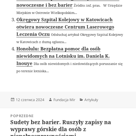
nowoczesne i bez barier
Źródło: inf. pras. W Urzędzie
Miejskim w Ostrowie Wielkopolskim...
Okręgowy Szpital Kolejowy w Katowicach
otwiera nowoczesne Centrum Laserowego
Leczenia Oczu
Odsłuchaj artykuł Okręgowy Szpital Kolejowy
w Katowicach z dumą ogłasza...
Honolulu: Bezpłatna pomoc dla osób
niewidomych na Lotnisku im. Daniela K.
Inouye
Dla osób niewidomych i niedowidzących poruszanie się
po terenie lotniska...
Data
Autor
Kategorie
12 czerwca 2024
Fundacja Mir
Artykuły
publikacji
Nawigacja
POPRZEDNI
wpisu
Sudety bez barier. Ruszyły zapisy na
Poprzedni
wyprawy górskie dla osób z
wpis:
niepełnosprawnościami