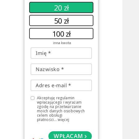
20 zł
50 zł
100 zł
inna kwota
Akceptuję regulamin
wpłacającego i wyrażam
zgodę na przetwarzanie
moich danych osobowych
celem obsługi
płatności
...
więcej
WPŁACAM