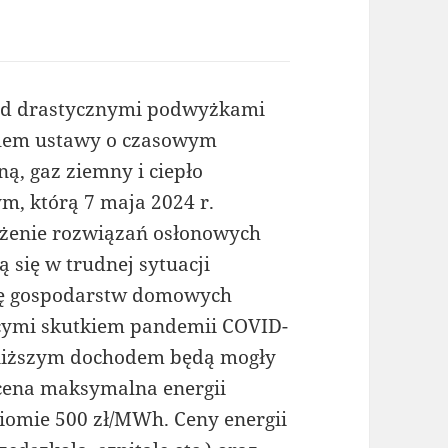
ed drastycznymi podwyżkami
Celem ustawy o czasowym
ną, gaz ziemny i ciepło
m, którą 7 maja 2024 r.
łużenie rozwiązań osłonowych
ą się w trudnej sytuacji
onę gospodarstw domowych
cymi skutkiem pandemii COVID-
z niższym dochodem będą mogły
 cena maksymalna energii
ziomie 500 zł/MWh. Ceny energii