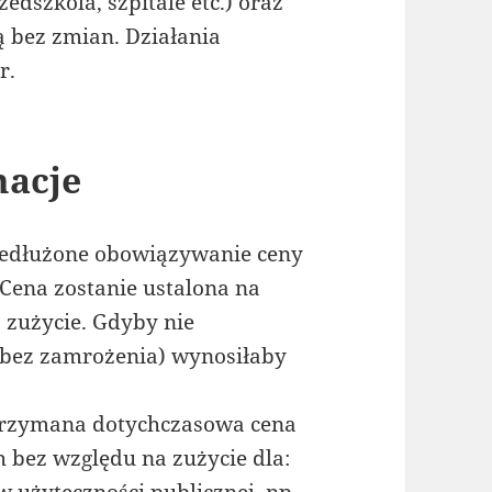
edszkola, szpitale etc.) oraz
ą bez zmian. Działania
r.
macje
rzedłużone obowiązywanie ceny
Cena zostanie ustalona na
 zużycie. Gdyby nie
(bez zamrożenia) wynosiłaby
utrzymana dotychczasowa cena
bez względu na zużycie dla:
 użyteczności publicznej, np.