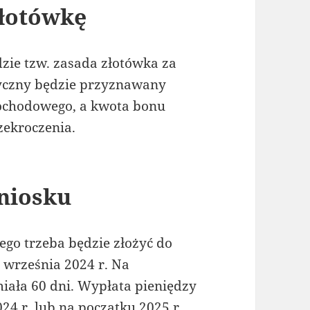
złotówkę
zie tzw. zasada złotówka za
tyczny będzie przyznawany
ochodowego, a kwota bonu
zekroczenia.
niosku
go trzeba będzie złożyć do
0 września 2024 r. Na
iała 60 dni. Wypłata pieniędzy
24 r. lub na początku 2025 r.