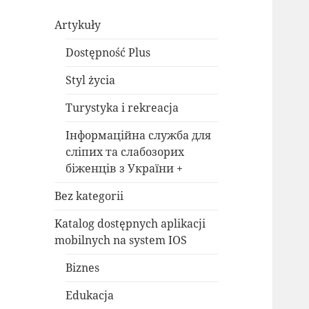
Artykuły
Dostępność Plus
Styl życia
Turystyka i rekreacja
Інформаційна служба для
сліпих та слабозорих
біженців з України +
Bez kategorii
Katalog dostępnych aplikacji
mobilnych na system IOS
Biznes
Edukacja