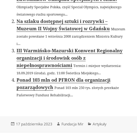
Olimpiady Specjalne Polska, część Special Olympics, największego
światowego ruchu sportowego...
Na szlaku dostępnej sztuki i rozrywki –
Muzeum II Wojny Światowej w Gdańsku
Muzeum
zostało powołane 1 września 2008 zarządzeniem Ministra Kultury
i...
III Warmińsko-Mazurski Konwent Regionalny
organizacji i środowisk osób z
niepełnosprawnościami
Termin i miejsce wydarzenia:
18.09.2019 (środa), godz. 11:00 Świetlica Miejskiego...
Ponad 103 mln od PFRON dla organizacji
pozarządowych
Ponad 103 mln 250 tys. złotych przekaże
Państwowy Fundusz Rehabilitacji...
Data
Autor
Kategorie
17 października 2023
Fundacja Mir
Artykuły
publikacji
Nawigacja