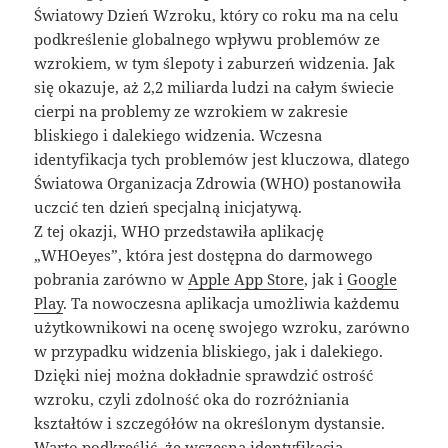
Światowy Dzień Wzroku, który co roku ma na celu
podkreślenie globalnego wpływu problemów ze
wzrokiem, w tym ślepoty i zaburzeń widzenia. Jak
się okazuje, aż 2,2 miliarda ludzi na całym świecie
cierpi na problemy ze wzrokiem w zakresie
bliskiego i dalekiego widzenia. Wczesna
identyfikacja tych problemów jest kluczowa, dlatego
Światowa Organizacja Zdrowia (WHO) postanowiła
uczcić ten dzień specjalną inicjatywą.
Z tej okazji, WHO przedstawiła aplikację
„WHOeyes”, która jest dostępna do darmowego
pobrania zarówno w
Apple App Store
, jak i
Google
Play
. Ta nowoczesna aplikacja umożliwia każdemu
użytkownikowi na ocenę swojego wzroku, zarówno
w przypadku widzenia bliskiego, jak i dalekiego.
Dzięki niej można dokładnie sprawdzić ostrość
wzroku, czyli zdolność oka do rozróżniania
kształtów i szczegółów na określonym dystansie.
Warto podkreślić, że wczesna identyfikacja