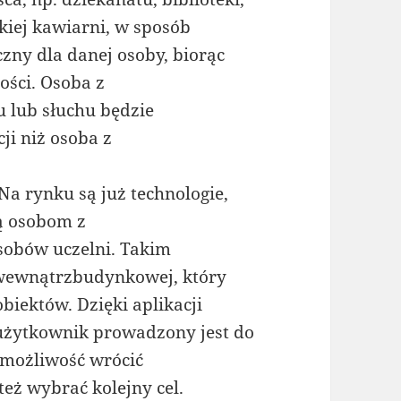
kiej kawiarni, w sposób
zny dla danej osoby, biorąc
ości. Osoba z
 lub słuchu będzie
i niż osoba z
a rynku są już technologie,
ą osobom z
sobów uczelni. Takim
 wewnątrzbudynkowej, który
iektów. Dzięki aplikacji
 użytkownik prowadzony jest do
 możliwość wrócić
eż wybrać kolejny cel.