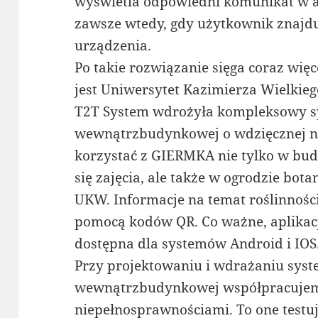
wyświetla odpowiedni komunikat w apl
zawsze wtedy, gdy użytkownik znajduj
urządzenia.
Po takie rozwiązanie sięga coraz więce
jest Uniwersytet Kazimierza Wielkieg
T2T System wdrożyła kompleksowy s
wewnątrzbudynkowej o wdzięcznej n
korzystać z GIERMKA nie tylko w bu
się zajęcia, ale także w ogrodzie bota
UKW. Informacje na temat roślinnośc
pomocą kodów QR. Co ważne, aplikac
dostępna dla systemów Android i IOS
Przy projektowaniu i wdrażaniu syst
wewnątrzbudynkowej współpracujem
niepełnosprawnościami. To one testuj