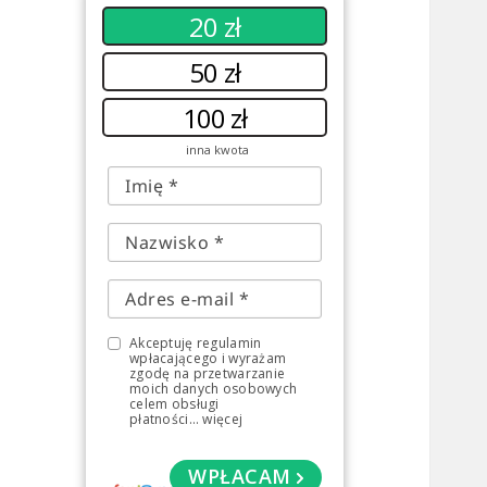
20 zł
50 zł
100 zł
inna kwota
Akceptuję regulamin
wpłacającego i wyrażam
zgodę na przetwarzanie
moich danych osobowych
celem obsługi
płatności
...
więcej
WPŁACAM