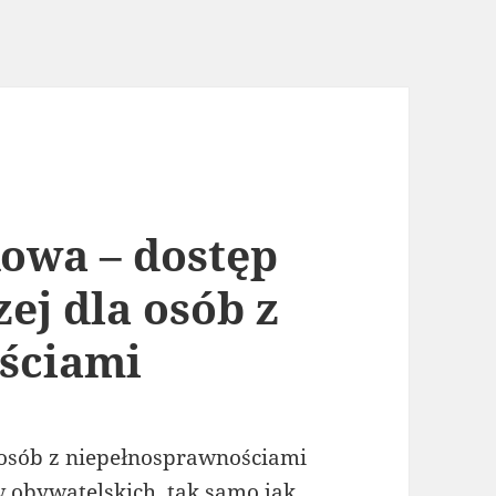
owa – dostęp
ej dla osób z
ściami
a osób z niepełnosprawnościami
 obywatelskich, tak samo jak