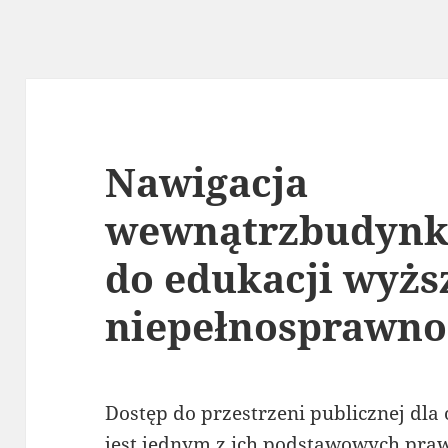
Nawigacja
wewnątrzbudynk
do edukacji wyższ
niepełnosprawno
Dostęp do przestrzeni publicznej dl
jest jednym z ich podstawowych praw