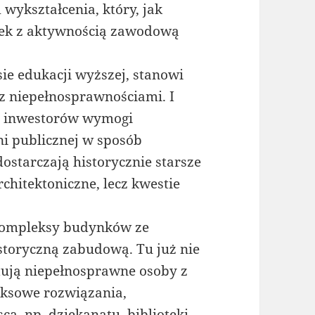
 wykształcenia, który, jak
ązek z aktywnością zawodową
sie edukacji wyższej, stanowi
 z niepełnosprawnościami. I
na inwestorów wymogi
i publicznej w sposób
ostarczają historycznie starsze
rchitektoniczne, lecz kwestie
 kompleksy budynków ze
istoryczną zabudową. Tu już nie
tują niepełnosprawne osoby z
eksowe rozwiązania,
a, np. dziekanatu, biblioteki,