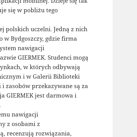
ikacji mobilnej. Dzieje się tak
e się w pobliżu tego
j polskich uczelni. Jedną z nich
o w Bydgoszczy, gdzie firma
ystem nawigacji
azwie GIERMEK. Studenci mogą
dynkach, w których odbywają
nicznym i w Galerii Biblioteki
i i zasobów przekazywane są za
ja GIERMEK jest darmowa i
.
emu nawigacji
y z osobami z
ą, recenzują rozwiązania,