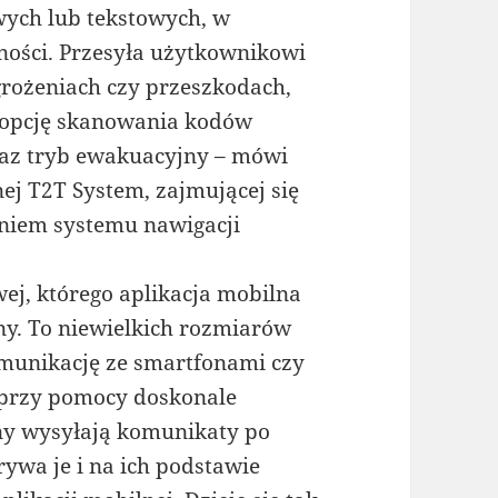
ych lub tekstowych, w
ności. Przesyła użytkownikowi
grożeniach czy przeszkodach,
a opcję skanowania kodów
az tryb ewakuacyjny – mówi
ej T2T System, zajmującej się
iem systemu nawigacji
j, którego aplikacja mobilna
ony. To niewielkich rozmiarów
omunikację ze smartfonami czy
 przy pomocy doskonale
ny wysyłają komunikaty po
ywa je i na ich podstawie