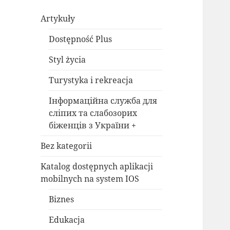
Artykuły
Dostępność Plus
Styl życia
Turystyka i rekreacja
Інформаційна служба для
сліпих та слабозорих
біженців з України +
Bez kategorii
Katalog dostępnych aplikacji
mobilnych na system IOS
Biznes
Edukacja