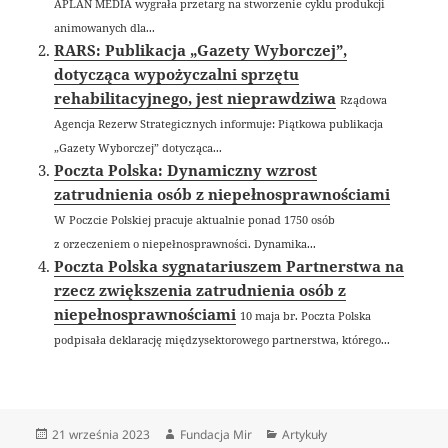
APLAN MEDIA wygrała przetarg na stworzenie cyklu produkcji
animowanych dla...
RARS: Publikacja „Gazety Wyborczej”,
dotycząca wypożyczalni sprzętu
rehabilitacyjnego, jest nieprawdziwa
Rządowa
Agencja Rezerw Strategicznych informuje: Piątkowa publikacja
„Gazety Wyborczej” dotycząca...
Poczta Polska: Dynamiczny wzrost
zatrudnienia osób z niepełnosprawnościami
W Poczcie Polskiej pracuje aktualnie ponad 1750 osób
z orzeczeniem o niepełnosprawności. Dynamika...
Poczta Polska sygnatariuszem Partnerstwa na
rzecz zwiększenia zatrudnienia osób z
niepełnosprawnościami
10 maja br. Poczta Polska
podpisała deklarację międzysektorowego partnerstwa, którego...
Data
Autor
Kategorie
21 września 2023
Fundacja Mir
Artykuły