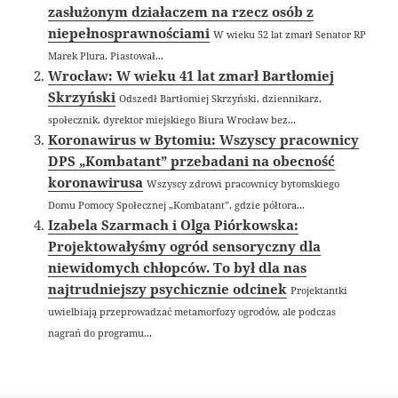
zasłużonym działaczem na rzecz osób z
niepełnosprawnościami
W wieku 52 lat zmarł Senator RP
Marek Plura. Piastował...
Wrocław: W wieku 41 lat zmarł Bartłomiej
Skrzyński
Odszedł Bartłomiej Skrzyński, dziennikarz,
społecznik, dyrektor miejskiego Biura Wrocław bez...
Koronawirus w Bytomiu: Wszyscy pracownicy
DPS „Kombatant” przebadani na obecność
koronawirusa
Wszyscy zdrowi pracownicy bytomskiego
Domu Pomocy Społecznej „Kombatant”, gdzie półtora...
Izabela Szarmach i Olga Piórkowska:
Projektowałyśmy ogród sensoryczny dla
niewidomych chłopców. To był dla nas
najtrudniejszy psychicznie odcinek
Projektantki
uwielbiają przeprowadzać metamorfozy ogrodów, ale podczas
nagrań do programu...