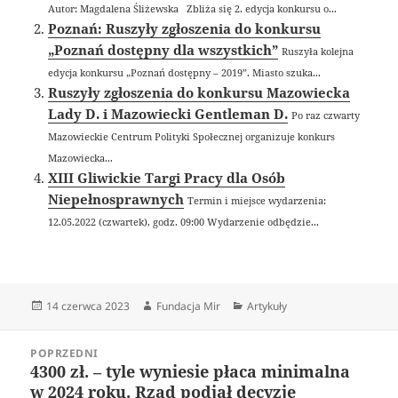
Autor: Magdalena Śliżewska Zbliża się 2. edycja konkursu o...
Poznań: Ruszyły zgłoszenia do konkursu
„Poznań dostępny dla wszystkich”
Ruszyła kolejna
edycja konkursu „Poznań dostępny – 2019”. Miasto szuka...
Ruszyły zgłoszenia do konkursu Mazowiecka
Lady D. i Mazowiecki Gentleman D.
Po raz czwarty
Mazowieckie Centrum Polityki Społecznej organizuje konkurs
Mazowiecka...
XIII Gliwickie Targi Pracy dla Osób
Niepełnosprawnych
Termin i miejsce wydarzenia:
12.05.2022 (czwartek), godz. 09:00 Wydarzenie odbędzie...
Data
Autor
Kategorie
14 czerwca 2023
Fundacja Mir
Artykuły
publikacji
Nawigacja
POPRZEDNI
wpisu
4300 zł. – tyle wyniesie płaca minimalna
Poprzedni
w 2024 roku. Rząd podjął decyzję
wpis: