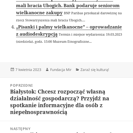
mali bracia Ubogich. Bank podaruje seniorom
wielkanocne zakupy
BNP Paribas przekazał darowiznę na
rzecz Stowarzyszenia mali bracia Ubogich....
„Pisanki i palmy wielkanocne” – oprowadzanie
z audiodeskrypcją
Termin i miejsce wydarzenia: 19.03.2023
(niedziela), godz. 15:00 Muzeum Etnograficzne...
Data
Autor
Kategorie
7 kwietnia 2023
Fundacja Mir
Zaraź się kulturą!
publikacji
Nawigacja
POPRZEDNI
wpisu
Białystok: Chcesz rozpocząć własną
Poprzedni
działalność gospodarczą? Przyjdź na
wpis:
spotkanie informacyjne dla osób z
niepełnosprawnością
NASTĘPNY