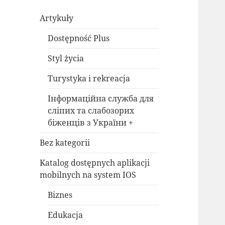
Artykuły
Dostępność Plus
Styl życia
Turystyka i rekreacja
Інформаційна служба для
сліпих та слабозорих
біженців з України +
Bez kategorii
Katalog dostępnych aplikacji
mobilnych na system IOS
Biznes
Edukacja