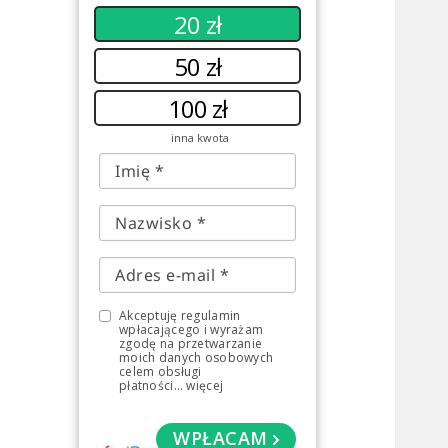
20 zł
50 zł
100 zł
inna kwota
Akceptuję regulamin
wpłacającego i wyrażam
zgodę na przetwarzanie
moich danych osobowych
celem obsługi
płatności
...
więcej
WPŁACAM