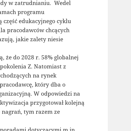
endy w zatrudnianiu. Wedel
 ramach programu
 część edukacyjnego cyklu
dla pracodawców chcących
ują, jakie zalety niesie
ą, że do 2028 r. 58% globalnej
pokolenia Z. Natomiast z
wchodzących na rynek
pracodawcę, który dba o
rganizacyjną. W odpowiedzi na
Aktywizacja przygotował kolejną
ę nagrań, tym razem ze
ię poradami dotyczącymi m.in.