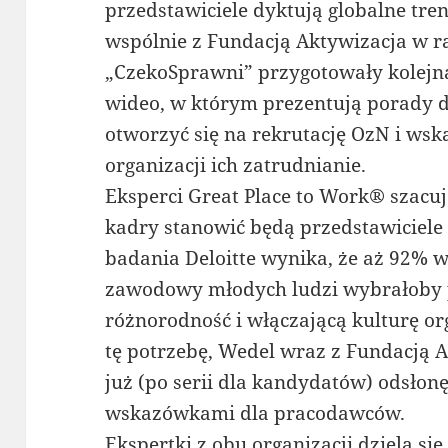
przedstawiciele dyktują globalne tr
wspólnie z Fundacją Aktywizacja w
„CzekoSprawni” przygotowały kolejną
wideo, w którym prezentują porady 
otworzyć się na rekrutację OzN i wskaz
organizacji ich zatrudnianie.
Eksperci Great Place to Work® szacuj
kadry stanowić będą przedstawiciele 
badania Deloitte wynika, że aż 92% 
zawodowy młodych ludzi wybrałoby 
różnorodność i włączającą kulturę o
tę potrzebę, Wedel wraz z Fundacją 
już (po serii dla kandydatów) odsłon
wskazówkami dla pracodawców.
Ekspertki z obu organizacji dzielą s