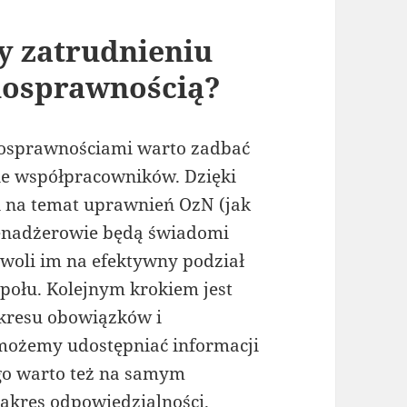
y zatrudnieniu
nosprawnością?
nosprawnościami warto zadbać
e współpracowników. Dzięki
i na temat uprawnień OzN (jak
menadżerowie będą świadomi
woli im na efektywny podział
ołu. Kolejnym krokiem jest
kresu obowiązków i
 możemy udostępniać informacji
go warto też na samym
kres odpowiedzialności.