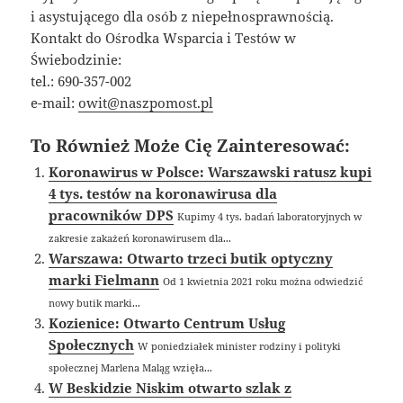
i asystującego dla osób z niepełnosprawnością.
Kontakt do Ośrodka Wsparcia i Testów w
Świebodzinie:
tel.: 690-357-002
e-mail:
owit@naszpomost.pl
To Również Może Cię Zainteresować:
Koronawirus w Polsce: Warszawski ratusz kupi
4 tys. testów na koronawirusa dla
pracowników DPS
Kupimy 4 tys. badań laboratoryjnych w
zakresie zakażeń koronawirusem dla...
Warszawa: Otwarto trzeci butik optyczny
marki Fielmann
Od 1 kwietnia 2021 roku można odwiedzić
nowy butik marki...
Kozienice: Otwarto Centrum Usług
Społecznych
W poniedziałek minister rodziny i polityki
społecznej Marlena Maląg wzięła...
W Beskidzie Niskim otwarto szlak z