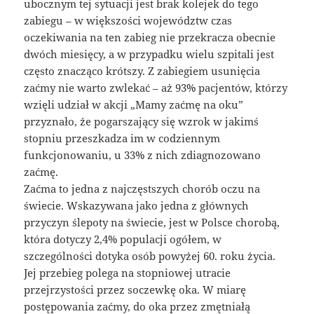
ubocznym tej sytuacji jest brak kolejek do tego
zabiegu – w większości województw czas
oczekiwania na ten zabieg nie przekracza obecnie
dwóch miesięcy, a w przypadku wielu szpitali jest
często znacząco krótszy. Z zabiegiem usunięcia
zaćmy nie warto zwlekać – aż 93% pacjentów, którzy
wzięli udział w akcji „Mamy zaćmę na oku”
przyznało, że pogarszający się wzrok w jakimś
stopniu przeszkadza im w codziennym
funkcjonowaniu, u 33% z nich zdiagnozowano
zaćmę.
Zaćma to jedna z najczęstszych chorób oczu na
świecie. Wskazywana jako jedna z głównych
przyczyn ślepoty na świecie, jest w Polsce chorobą,
która dotyczy 2,4% populacji ogółem, w
szczególności dotyka osób powyżej 60. roku życia.
Jej przebieg polega na stopniowej utracie
przejrzystości przez soczewkę oka. W miarę
postępowania zaćmy, do oka przez zmętniałą