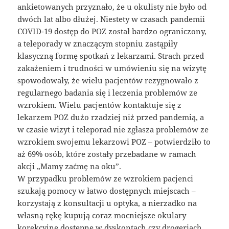
ankietowanych przyznało, że u okulisty nie było od
dwóch lat albo dłużej. Niestety w czasach pandemii
COVID-19 dostęp do POZ został bardzo ograniczony,
a teleporady w znaczącym stopniu zastąpiły
klasyczną formę spotkań z lekarzami. Strach przed
zakażeniem i trudności w umówieniu się na wizytę
spowodowały, że wielu pacjentów rezygnowało z
regularnego badania się i leczenia problemów ze
wzrokiem. Wielu pacjentów kontaktuje się z
lekarzem POZ dużo rzadziej niż przed pandemią, a
w czasie wizyt i teleporad nie zgłasza problemów ze
wzrokiem swojemu lekarzowi POZ – potwierdziło to
aż 69% osób, które zostały przebadane w ramach
akcji „Mamy zaćmę na oku”.
W przypadku problemów ze wzrokiem pacjenci
szukają pomocy w łatwo dostępnych miejscach –
korzystają z konsultacji u optyka, a nierzadko na
własną rękę kupują coraz mocniejsze okulary
korekcyjne dostępne w dyskontach czy drogeriach.