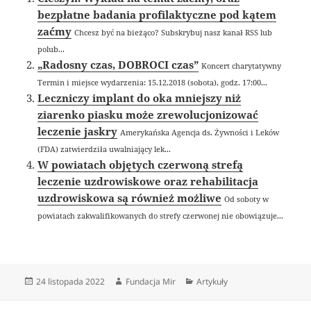
bezpłatne badania profilaktyczne pod kątem
zaćmy
Chcesz być na bieżąco? Subskrybuj nasz kanał RSS lub
polub...
„Radosny czas, DOBROCI czas”
Koncert charytatywny
Termin i miejsce wydarzenia: 15.12.2018 (sobota), godz. 17:00...
Leczniczy implant do oka mniejszy niż
ziarenko piasku może zrewolucjonizować
leczenie jaskry
Amerykańska Agencja ds. Żywności i Leków
(FDA) zatwierdziła uwalniający lek...
W powiatach objętych czerwoną strefą
leczenie uzdrowiskowe oraz rehabilitacja
uzdrowiskowa są również możliwe
Od soboty w
powiatach zakwalifikowanych do strefy czerwonej nie obowiązuje...
Data
Autor
Kategorie
24 listopada 2022
Fundacja Mir
Artykuły
publikacji
Nawigacja