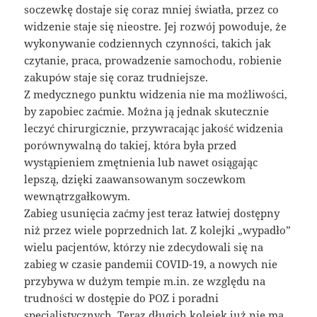
soczewkę dostaje się coraz mniej światła, przez co
widzenie staje się nieostre. Jej rozwój powoduje, że
wykonywanie codziennych czynności, takich jak
czytanie, praca, prowadzenie samochodu, robienie
zakupów staje się coraz trudniejsze.
Z medycznego punktu widzenia nie ma możliwości,
by zapobiec zaćmie. Można ją jednak skutecznie
leczyć chirurgicznie, przywracając jakość widzenia
porównywalną do takiej, która była przed
wystąpieniem zmętnienia lub nawet osiągając
lepszą, dzięki zaawansowanym soczewkom
wewnątrzgałkowym.
Zabieg usunięcia zaćmy jest teraz łatwiej dostępny
niż przez wiele poprzednich lat. Z kolejki „wypadło”
wielu pacjentów, którzy nie zdecydowali się na
zabieg w czasie pandemii COVID-19, a nowych nie
przybywa w dużym tempie m.in. ze względu na
trudności w dostępie do POZ i poradni
specjalistycznych. Teraz długich kolejek już nie ma,