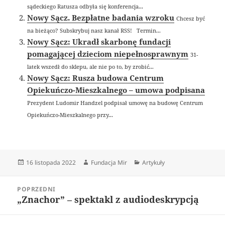
sądeckiego Ratusza odbyła się konferencja...
Nowy Sącz. Bezpłatne badania wzroku
Chcesz być
na bieżąco? Subskrybuj nasz kanał RSS! Termin...
Nowy Sącz: Ukradł skarbonę fundacji
pomagającej dzieciom niepełnosprawnym
31-
latek wszedł do sklepu, ale nie po to, by zrobić...
Nowy Sącz: Rusza budowa Centrum
Opiekuńczo-Mieszkalnego – umowa podpisana
Prezydent Ludomir Handzel podpisał umowę na budowę Centrum
Opiekuńczo-Mieszkalnego przy...
Data
Autor
Kategorie
16 listopada 2022
Fundacja Mir
Artykuły
publikacji
Nawigacja
POPRZEDNI
wpisu
„Znachor” – spektakl z audiodeskrypcją
Poprzedni
wpis: