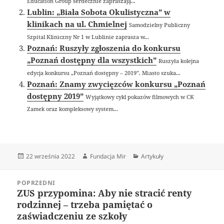
Education Group serdecznie zapraszają...
Lublin: „Biała Sobota Okulistyczna” w
klinikach na ul. Chmielnej
Samodzielny Publiczny
Szpital Kliniczny Nr 1 w Lublinie zaprasza w...
Poznań: Ruszyły zgłoszenia do konkursu
„Poznań dostępny dla wszystkich”
Ruszyła kolejna
edycja konkursu „Poznań dostępny – 2019”. Miasto szuka...
Poznań: Znamy zwycięzców konkursu „Poznań
dostępny 2019”
Wyjątkowy cykl pokazów filmowych w CK
Zamek oraz kompleksowy system...
Data
Autor
Kategorie
22 września 2022
Fundacja Mir
Artykuły
publikacji
Nawigacja
POPRZEDNI
wpisu
ZUS przypomina: Aby nie stracić renty
Poprzedni
rodzinnej – trzeba pamiętać o
wpis:
zaświadczeniu ze szkoły