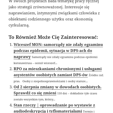
W swoich projektach bada tematykę pracy ręcznej
jako strategii zrównoważonej. Interesuje się
naprawianiem, intymnymi związkami człowieka z
obiektami codziennego użytku oraz ekonomią
cyrkularną.
To Również Może Cię Zainteresować:
Wiceszef MON: samorządy nie zdały egzaminu
podczas epidemii, sytuacja w DPS-ach do
naprawy
Samorządy nie zdały egzaminu podczas epidemii
koronawirusa – ocenił wiceszef...
RPO za mieszkaniami chronionymi i usługami
asystentów osobistych zamiast DPS-ów
Źródło: inf.
pras. Osoby z niepełnosprawnościami i osoby starsze...
Od 2 sierpnia zmiany w dowodach osobistych.
Sprawdź co się zmieni
110 dni – dokładnie tyle czasu
zostało wszystkim tym, którzy...
Stan rzeczy | oprowadzanie po wystawie z
audiodeskrypcją i tyflomateriałami
Termin i