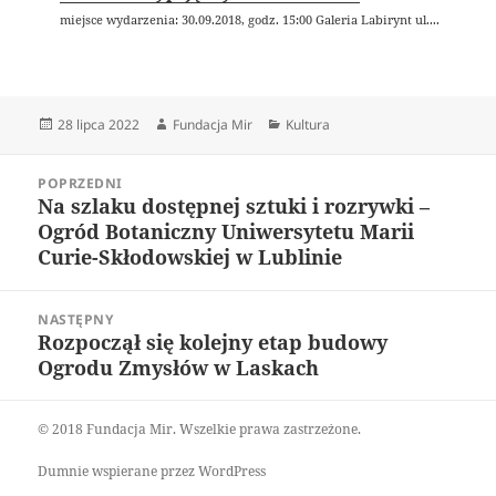
miejsce wydarzenia: 30.09.2018, godz. 15:00 Galeria Labirynt ul....
Data
Autor
Kategorie
28 lipca 2022
Fundacja Mir
Kultura
publikacji
Nawigacja
POPRZEDNI
wpisu
Na szlaku dostępnej sztuki i rozrywki –
Poprzedni
Ogród Botaniczny Uniwersytetu Marii
wpis:
Curie-Skłodowskiej w Lublinie
NASTĘPNY
Rozpoczął się kolejny etap budowy
Następny
Ogrodu Zmysłów w Laskach
wpis:
© 2018 Fundacja Mir. Wszelkie prawa zastrzeżone.
Dumnie wspierane przez WordPress