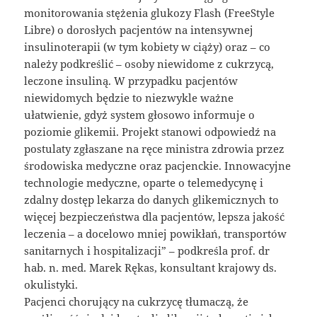
monitorowania stężenia glukozy Flash (FreeStyle
Libre) o dorosłych pacjentów na intensywnej
insulinoterapii (w tym kobiety w ciąży) oraz – co
należy podkreślić – osoby niewidome z cukrzycą,
leczone insuliną. W przypadku pacjentów
niewidomych będzie to niezwykle ważne
ułatwienie, gdyż system głosowo informuje o
poziomie glikemii. Projekt stanowi odpowiedź na
postulaty zgłaszane na ręce ministra zdrowia przez
środowiska medyczne oraz pacjenckie. Innowacyjne
technologie medyczne, oparte o telemedycynę i
zdalny dostęp lekarza do danych glikemicznych to
więcej bezpieczeństwa dla pacjentów, lepsza jakość
leczenia – a docelowo mniej powikłań, transportów
sanitarnych i hospitalizacji” – podkreśla prof. dr
hab. n. med. Marek Rękas, konsultant krajowy ds.
okulistyki.
Pacjenci chorujący na cukrzycę tłumaczą, że