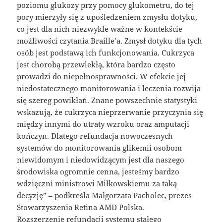
poziomu glukozy przy pomocy glukometru, do tej
pory mierzyły się z upośledzeniem zmysłu dotyku,
co jest dla nich niezwykle ważne w kontekście
możliwości czytania Braille’a. Zmysł dotyku dla tych
osób jest podstawą ich funkcjonowania. Cukrzyca
jest chorobą przewlekłą, która bardzo często
prowadzi do niepełnosprawności. W efekcie jej
niedostatecznego monitorowania i leczenia rozwija
się szereg powikłań. Znane powszechnie statystyki
wskazują, że cukrzyca nieprzerwanie przyczynia się
między innymi do utraty wzroku oraz amputacji
kończyn. Dlatego refundacja nowoczesnych
systemów do monitorowania glikemii osobom
niewidomym i niedowidzącym jest dla naszego
środowiska ogromnie cenna, jesteśmy bardzo
wdzięczni ministrowi Miłkowskiemu za taką
decyzję” – podkreśla Małgorzata Pacholec, prezes
Stowarzyszenia Retina AMD Polska.
Rozszerzenie refundacji systemu stałego