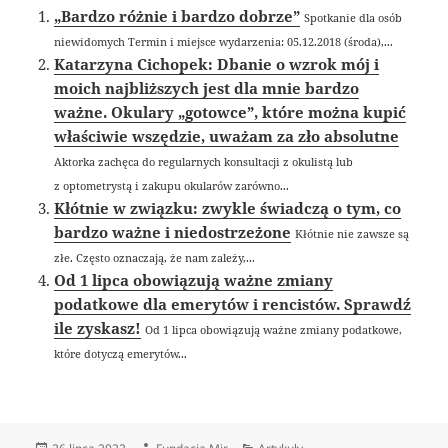
„Bardzo różnie i bardzo dobrze”
Spotkanie dla osób
niewidomych Termin i miejsce wydarzenia: 05.12.2018 (środa),...
Katarzyna Cichopek: Dbanie o wzrok mój i
moich najbliższych jest dla mnie bardzo
ważne. Okulary „gotowce”, które można kupić
właściwie wszędzie, uważam za zło absolutne
Aktorka zachęca do regularnych konsultacji z okulistą lub
z optometrystą i zakupu okularów zarówno...
Kłótnie w związku: zwykle świadczą o tym, co
bardzo ważne i niedostrzeżone
Kłótnie nie zawsze są
złe. Często oznaczają, że nam zależy,...
Od 1 lipca obowiązują ważne zmiany
podatkowe dla emerytów i rencistów. Sprawdź
ile zyskasz!
Od 1 lipca obowiązują ważne zmiany podatkowe,
które dotyczą emerytów...
Data
Autor
Kategorie