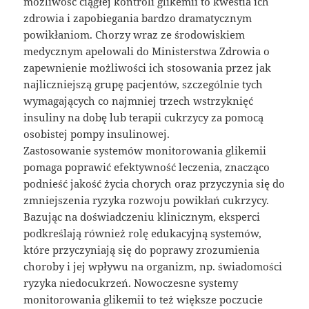
możliwość ciągłej kontroli glikemii to kwestia ich
zdrowia i zapobiegania bardzo dramatycznym
powikłaniom. Chorzy wraz ze środowiskiem
medycznym apelowali do Ministerstwa Zdrowia o
zapewnienie możliwości ich stosowania przez jak
najliczniejszą grupę pacjentów, szczególnie tych
wymagających co najmniej trzech wstrzyknięć
insuliny na dobę lub terapii cukrzycy za pomocą
osobistej pompy insulinowej.
Zastosowanie systemów monitorowania glikemii
pomaga poprawić efektywność leczenia, znacząco
podnieść jakość życia chorych oraz przyczynia się do
zmniejszenia ryzyka rozwoju powikłań cukrzycy.
Bazując na doświadczeniu klinicznym, eksperci
podkreślają również rolę edukacyjną systemów,
które przyczyniają się do poprawy zrozumienia
choroby i jej wpływu na organizm, np. świadomości
ryzyka niedocukrzeń. Nowoczesne systemy
monitorowania glikemii to też większe poczucie