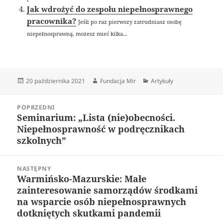
Jak wdrożyć do zespołu niepełnosprawnego
pracownika?
Jeśli po raz pierwszy zatrudniasz osobę
niepełnosprawną, możesz mieć kilka...
Data
Autor
Kategorie
20 października 2021
Fundacja Mir
Artykuły
publikacji
Nawigacja
POPRZEDNI
wpisu
Seminarium: „Lista (nie)obecności.
Poprzedni
Niepełnosprawność w podręcznikach
wpis:
szkolnych”
NASTĘPNY
Warmińsko-Mazurskie: Małe
Następny
zainteresowanie samorządów środkami
wpis:
na wsparcie osób niepełnosprawnych
dotkniętych skutkami pandemii