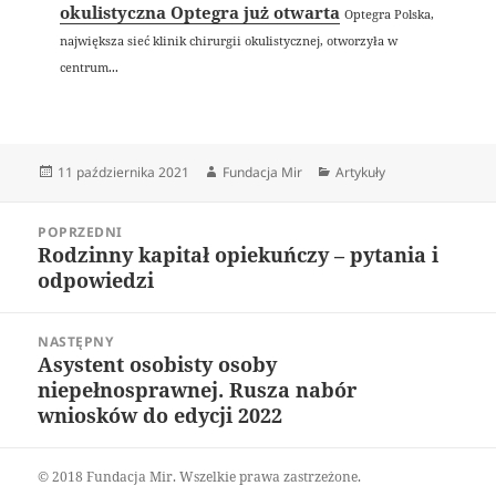
okulistyczna Optegra już otwarta
Optegra Polska,
największa sieć klinik chirurgii okulistycznej, otworzyła w
centrum...
Data
Autor
Kategorie
11 października 2021
Fundacja Mir
Artykuły
publikacji
Nawigacja
POPRZEDNI
wpisu
Rodzinny kapitał opiekuńczy – pytania i
Poprzedni
odpowiedzi
wpis:
NASTĘPNY
Asystent osobisty osoby
Następny
niepełnosprawnej. Rusza nabór
wpis:
wniosków do edycji 2022
© 2018 Fundacja Mir. Wszelkie prawa zastrzeżone.