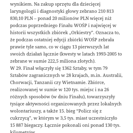
wynikiem. Na zakup sprzętu dla dziecięcej
laryngologii i diagnostyki głowy zebrano 210 813
830,10 PLN – ponad 20 milionów PLN więcej niż
podczas poprzedniego Finału WOŚP i najwięcej w
historii wszystkich zbiórek „Orkiestry”. Oznacza to,
że podczas ostatniej edycji zbiórki WOŚP zebrała
prawie tyle samo, co w ciągu 13 pierwszych lat
swoich działań łącznie (kwesty w latach 1993-2005 to
zebrane w sumie 222,5 miliona złotych).
W 29. Finał włączyły się 1362 Sztaby, w tym 79
Sztabów zagranicznych w 28 krajach, m.in. Australii,
Chorwacji, Tanzanii czy Wietnamie. Zbiórce,
realizowanej w sumie w 120 tys. miejsc i na 26
różnych sposobów (w dniu Finału), towarzyszyły
tysiące aktywności organizowanych przez lokalnych
wolontariuszy, a także 15. bieg “Policz się z
cukrzycą”, w którym w 3,5 tys. miast uczestniczyło
15 887 biegaczy. Łącznie pokonali oni ponad 130 tys.
kilometrów.