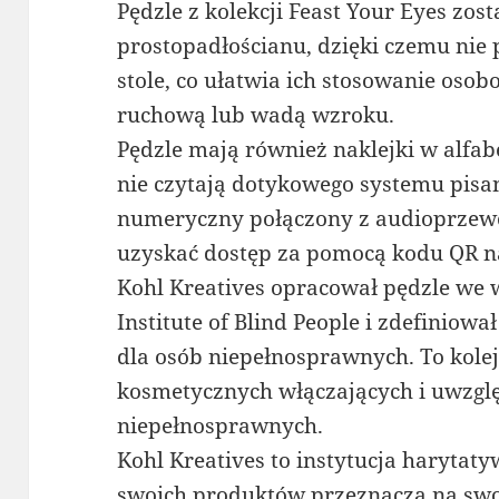
Pędzle z kolekcji Feast Your Eyes zos
prostopadłościanu, dzięki czemu nie
stole, co ułatwia ich stosowanie oso
ruchową lub wadą wzroku.
Pędzle mają również naklejki w alfabec
nie czytają dotykowego systemu pisa
numeryczny połączony z audioprzew
uzyskać dostęp za pomocą kodu QR n
Kohl Kreatives opracował pędzle we 
Institute of Blind People i zdefiniow
dla osób niepełnosprawnych. To kol
kosmetycznych włączających i uwzgl
niepełnosprawnych.
Kohl Kreatives to instytucja harytat
swoich produktów przeznacza na swoj