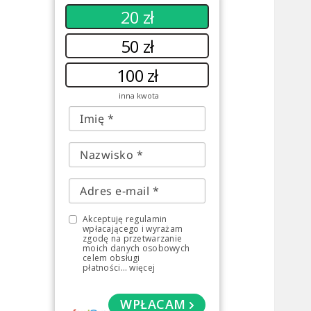
20 zł
50 zł
100 zł
inna kwota
Akceptuję regulamin
wpłacającego i wyrażam
zgodę na przetwarzanie
moich danych osobowych
celem obsługi
płatności
...
więcej
WPŁACAM