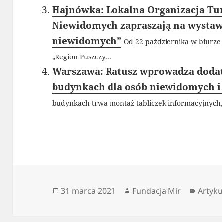
Hajnówka: Lokalna Organizacja Tur
Niewidomych zapraszają na wystaw
niewidomych”
Od 22 października w biurze 
„Region Puszczy...
Warszawa: Ratusz wprowadza dodat
budynkach dla osób niewidomych i
budynkach trwa montaż tabliczek informacyjnych, 
Data
Autor
Katego
31 marca 2021
Fundacja Mir
Artyku
publikacji