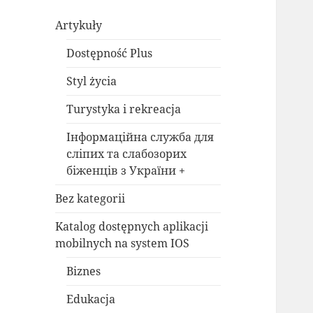
Artykuły
Dostępność Plus
Styl życia
Turystyka i rekreacja
Інформаційна служба для
сліпих та слабозорих
біженців з України +
Bez kategorii
Katalog dostępnych aplikacji
mobilnych na system IOS
Biznes
Edukacja