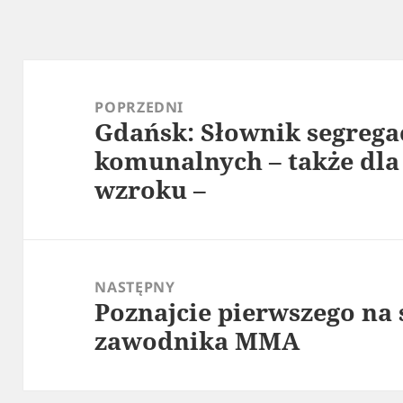
Nawigacja
wpisu
POPRZEDNI
Gdańsk: Słownik segrega
Poprzedni
komunalnych – także dla
wpis:
wzroku –
NASTĘPNY
Poznajcie pierwszego na
Następny
zawodnika MMA
wpis: