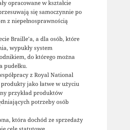
tały opracowane w kształcie
 przesuwają się samoczynnie po
bom z niepełnosprawnością
ie Braille’a, a dla osób, które
nia, wypukły system
odnikiem, do którego można
a pudełku.
współpracy z Royal National
ał produkty jako łatwe w użyciu
ejny przykład produktów
ędniających potrzeby osób
ywna, która dochód ze sprzedaży
e cele statutowe.