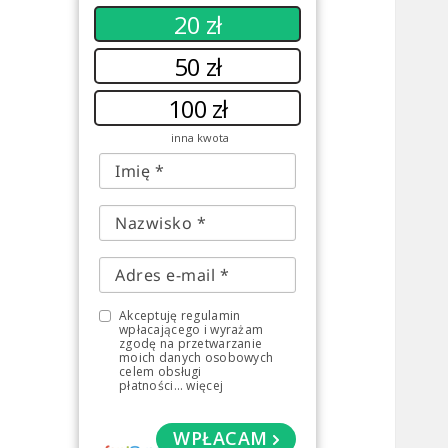
20 zł
50 zł
100 zł
inna kwota
Akceptuję regulamin
wpłacającego i wyrażam
zgodę na przetwarzanie
moich danych osobowych
celem obsługi
płatności
...
więcej
WPŁACAM