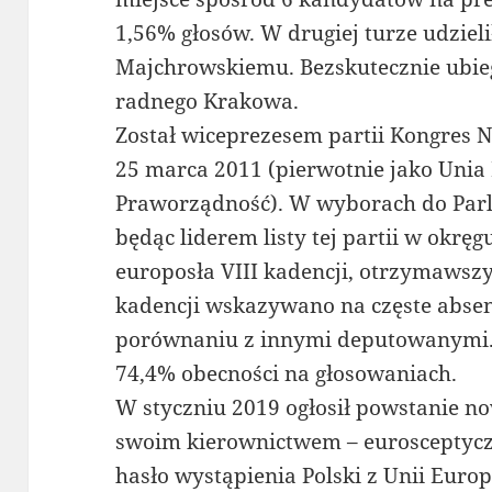
1,56% głosów. W drugiej turze udziel
Majchrowskiemu. Bezskutecznie ubie
radnego Krakowa.
Został wiceprezesem partii Kongres 
25 marca 2011 (pierwotnie jako Unia P
Praworządność). W wyborach do Parl
będąc liderem listy tej partii w okr
europosła VIII kadencji, otrzymawszy
kadencji wskazywano na częste abse
porównaniu z innymi deputowanymi. 
74,4% obecności na głosowaniach.
W styczniu 2019 ogłosił powstanie no
swoim kierownictwem – eurosceptyczne
hasło wystąpienia Polski z Unii Europ