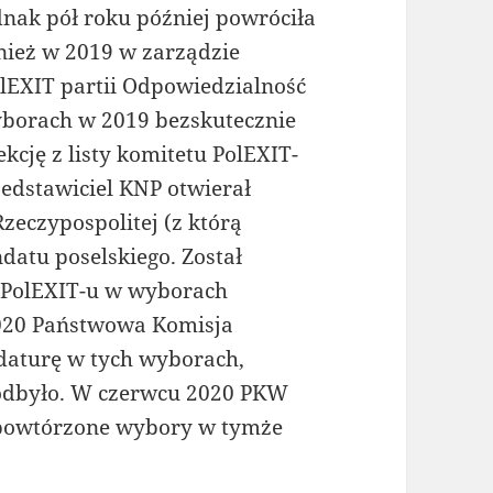
dnak pół roku później powróciła
nież w 2019 w zarządzie
lEXIT partii Odpowiedzialność
wyborach w 2019 bezskutecznie
kcję z listy komitetu PolEXIT-
edstawiciel KNP otwierał
zeczypospolitej (z którą
datu poselskiego. Został
 PolEXIT-u w wyborach
2020 Państwowa Komisja
daturę w tych wyborach,
 odbyło. W czerwcu 2020 PKW
 powtórzone wybory w tymże