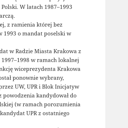
Polski. W latach 1987–1993
arczą.
ej, z ramienia której bez
w 1993 o mandat poselski w
dat w Radzie Miasta Krakowa z
h 1997–1998 w ramach lokalnej
funkcję wiceprezydenta Krakowa
został ponownie wybrany,
 przez UW, UPR i Blok Inicjatyw
z powodzenia kandydował do
lskiej (w ramach porozumienia
 kandydat UPR z ostatniego