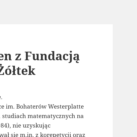
en z Fundacją
Żółtek
.
ce im. Bohaterów Westerplatte
na studiach matematycznych na
84), nie uzyskując
ł się m.in. z korepetycji oraz