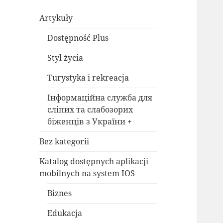
Artykuły
Dostępność Plus
Styl życia
Turystyka i rekreacja
Інформаційна служба для
сліпих та слабозорих
біженців з України +
Bez kategorii
Katalog dostępnych aplikacji
mobilnych na system IOS
Biznes
Edukacja