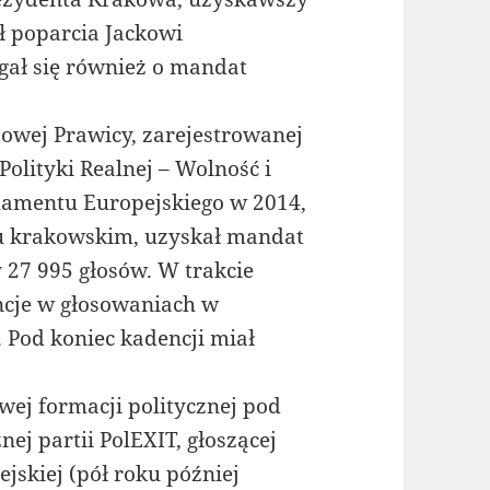
ił poparcia Jackowi
gał się również o mandat
Nowej Prawicy, zarejestrowanej
olityki Realnej – Wolność i
amentu Europejskiego w 2014,
ęgu krakowskim, uzyskał mandat
 27 995 głosów. W trakcie
ncje w głosowaniach w
Pod koniec kadencji miał
wej formacji politycznej pod
j partii PolEXIT, głoszącej
ejskiej (pół roku później