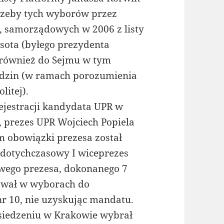
trzeby tych wyborów przez
, samorządowych w 2006 z listy
ota (byłego prezydenta
 również do Sejmu w tym
Rodzin (w ramach porozumienia
litej).
ejestracji kandydata UPR w
 prezes UPR Wojciech Popiela
m obowiązki prezesa został
o dotychczasowy I wiceprezes
nowego prezesa, dokonanego 7
ował w wyborach do
r 10, nie uzyskując mandatu.
siedzeniu w Krakowie wybrał