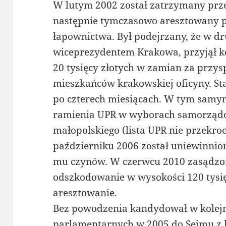
W lutym 2002 został zatrzymany prze
następnie tymczasowo aresztowany 
łapownictwa. Był podejrzany, że w dr
wiceprezydentem Krakowa, przyjął 
20 tysięcy złotych w zamian za przy
mieszkańców krakowskiej oficyny. Sta
po czterech miesiącach. W tym sam
ramienia UPR w wyborach samorządo
małopolskiego (lista UPR nie przekr
październiku 2006 został uniewinnio
mu czynów. W czerwcu 2010 zasądzon
odszkodowanie w wysokości 120 tysię
aresztowanie.
Bez powodzenia kandydował w kolej
parlamentarnych w 2005 do Sejmu z l