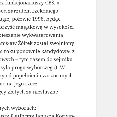
z funkcjonariuszy CBŚ, a
pod zarzutem rzekomego
ugiej połowie 1998, będąc
korzyść majątkową w wysokości
spieszenie wykwaterowania
nisław Żółtek został zwolniony
ym roku ponownie kandydował z
wych – tym razem do sejmiku
oczyła progu wyborczego). W
ny od popełnienia zarzucanych
o na jego rzecz
cy złotych za niesłuszne
nych wyborach:
isty Platformy Janusza Korwin-