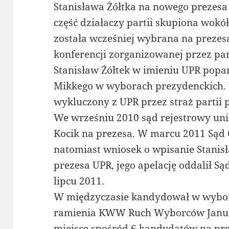
Stanisława Żółtka na nowego prezesa
część działaczy partii skupiona wokó
została wcześniej wybrana na preze
konferencji zorganizowanej przez pa
Stanisław Żółtek w imieniu UPR popa
Mikkego w wyborach prezydenckich.
wykluczony z UPR przez straż partii 
We wrześniu 2010 sąd rejestrowy un
Kocik na prezesa. W marcu 2011 Sąd
natomiast wniosek o wpisanie Stanisł
prezesa UPR, jego apelację oddalił 
lipcu 2011.
W międzyczasie kandydował w wybo
ramienia KWW Ruch Wyborców Janusz
miejsce spośród 6 kandydatów na p