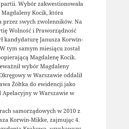
 partii. Wybór zakwestionowała
ł Magdaleny Kocik, która
sa przez swych zwolenników. Na
rtię Wolność i Praworządność
rł kandydaturę Janusza Korwin-
 W tym samym miesiącu został
popierającą Magdalenę Kocik.
ieważnił wybór Magdaleny
 Okręgowy w Warszawie oddalił
awa Żółtka do ewidencji jako
Sąd Apelacyjny w Warszawie w
rach samorządowych w 2010 z
a Korwin-Mikke, zajmując 4.
rezydenta Krakowa, uzyskawszy