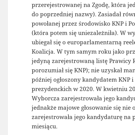
przerejestrowanej na Zgodę, która je
do poprzedniej nazwy). Zasiadał rów
powołanej przez środowisko KNP i Po
(która potem się uniezależniła). W 
ubiegał się o europarlamentarną reele
Koalicja. W tym samym roku jako prz
jedyną zarejestrowaną listę Prawicy R
porozumiał się KNP); nie uzyskał man
później ogłoszony kandydatem KNP i
prezydenckich w 2020. W kwietniu 
Wyborcza zarejestrowała jego kandy
jednakże majowe głosowanie się nie
zarejestrowała jego kandydaturę na
miesiącu.