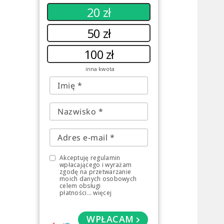
20 zł
50 zł
100 zł
inna kwota
Akceptuję regulamin
wpłacającego i wyrażam
zgodę na przetwarzanie
moich danych osobowych
celem obsługi
płatności
...
więcej
WPŁACAM