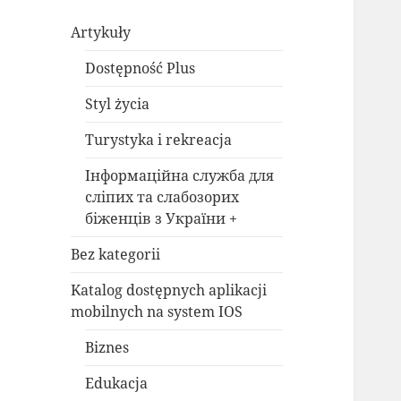
Artykuły
Dostępność Plus
Styl życia
Turystyka i rekreacja
Інформаційна служба для
сліпих та слабозорих
біженців з України +
Bez kategorii
Katalog dostępnych aplikacji
mobilnych na system IOS
Biznes
Edukacja