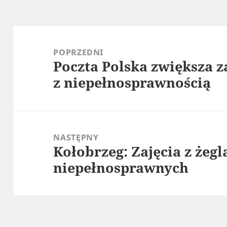
Nawigacja
wpisu
POPRZEDNI
Poczta Polska zwiększa z
Poprzedni
z niepełnosprawnością
wpis:
NASTĘPNY
Kołobrzeg: Zajęcia z żegl
Następny
niepełnosprawnych
wpis: