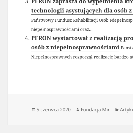
PFRON zaprasza do wypełnienia kró
technologii asystujących dla osób
Państwowy Fundusz Rehabilitacji Osób Niepełnos
niepełnosprawnościami oraz...
PFRON wystartował z realizacją p
osób z niepełnosprawnościami
Państ
Niepełnosprawnych rozpoczął realizację bardzo at
Data
Autor
Kateg
5 czerwca 2020
Fundacja Mir
Artyk
publikacji