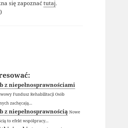
na się zapoznać
tutaj
.
)
resować:
ób z niepełnosprawnościami
twowy Fundusz Rehabilitacji Osób
ych zachęcają...
ób z niepełnosprawnością
Nowe
ią to efekt współpracy...