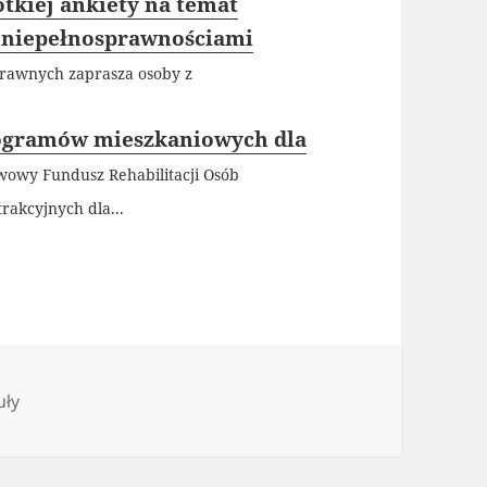
tkiej ankiety na temat
 z niepełnosprawnościami
prawnych zaprasza osoby z
rogramów mieszkaniowych dla
wowy Fundusz Rehabilitacji Osób
rakcyjnych dla...
orie
uły