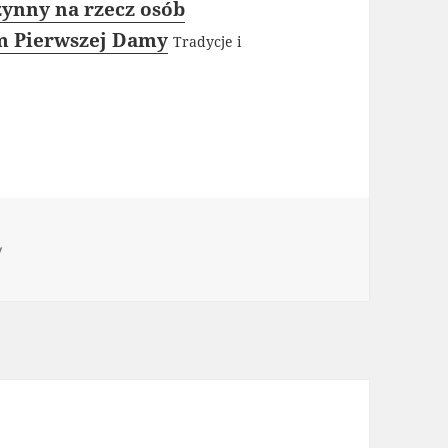
ynny na rzecz osób
m Pierwszej Damy
Tradycje i
ie
y