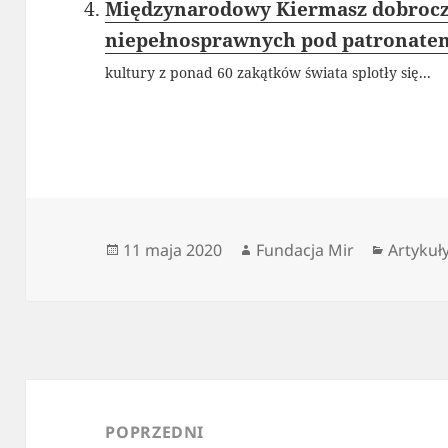
Międzynarodowy Kiermasz dobrocz
niepełnosprawnych pod patronate
kultury z ponad 60 zakątków świata splotły się...
Data
Autor
Kategor
11 maja 2020
Fundacja Mir
Artykuł
publikacji
Nawigacja
wpisu
POPRZEDNI