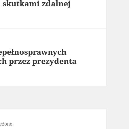
d skutkami zdalnej
iepełnosprawnych
h przez prezydenta
eżone.