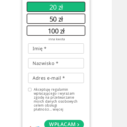
20 zł
50 zł
100 zł
inna kwota
Akceptuję regulamin
wpłacającego i wyrażam
zgodę na przetwarzanie
moich danych osobowych
celem obsługi
płatności
...
więcej
WPŁACAM