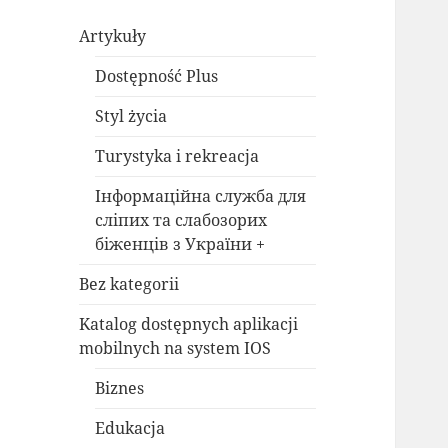
Artykuły
Dostępność Plus
Styl życia
Turystyka i rekreacja
Інформаційна служба для
сліпих та слабозорих
біженців з України +
Bez kategorii
Katalog dostępnych aplikacji
mobilnych na system IOS
Biznes
Edukacja