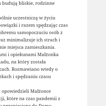
 budują bliskie, rodzinne
ólnie uczestniczą w życiu
owiązki i razem spędzając czas
dobremu samopoczuciu osób z
az minimalizuje ich strach i
anie miejsca zamieszkania.
ami i opiekunami Małżonka
adu, na który została
icach. Rozmawiano wtedy o
zkach i spędzaniu czasu
a opowiedzieli Małżonce
cji, które na czas pandemii z
ły przeniesione do Domu.