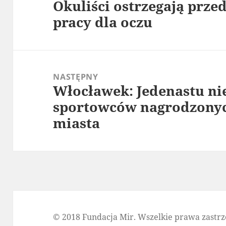
Okuliści ostrzegają prze
Poprzedni
pracy dla oczu
wpis:
NASTĘPNY
Włocławek: Jedenastu n
Następny
sportowców nagrodzonyc
wpis:
miasta
© 2018 Fundacja Mir. Wszelkie prawa zastrz