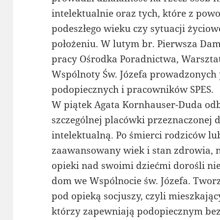
intelektualnie oraz tych, które z po
podeszłego wieku czy sytuacji życiow
położeniu. W lutym br. Pierwsza Dam
pracy Ośrodka Poradnictwa, Warsztatu
Wspólnoty Św. Józefa prowadzonych p
podopiecznych i pracowników SPES.
W piątek Agata Kornhauser-Duda od
szczególnej placówki przeznaczonej 
intelektualną. Po śmierci rodziców lu
zaawansowany wiek i stan zdrowia, n
opieki nad swoimi dziećmi dorośli n
dom we Wspólnocie św. Józefa. Twor
pod opieką socjuszy, czyli mieszkają
którzy zapewniają podopiecznym bez