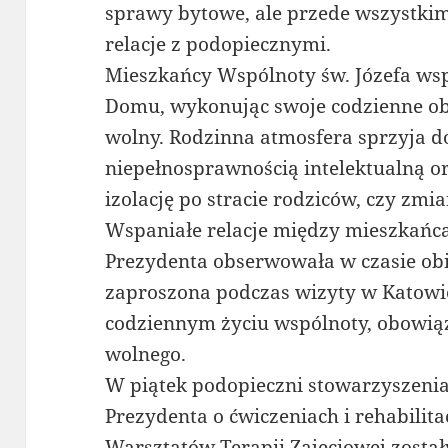
sprawy bytowe, ale przede wszystkim
relacje z podopiecznymi.
Mieszkańcy Wspólnoty św. Józefa wsp
Domu, wykonując swoje codzienne ob
wolny. Rodzinna atmosfera sprzyja 
niepełnosprawnością intelektualną or
izolację po stracie rodziców, czy zmi
Wspaniałe relacje między mieszkańc
Prezydenta obserwowała w czasie obi
zaproszona podczas wizyty w Katow
codziennym życiu wspólnoty, obowią
wolnego.
W piątek podopieczni stowarzyszeni
Prezydenta o ćwiczeniach i rehabilita
Warsztatów Terapii Zajęciowej zosta