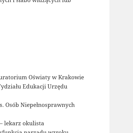
mych i słabo widzących lub
Kuratorium Oświaty w Krakowie
Wydziału Edukacji Urzędu
ds. Osób Niepełnosprawnych
– lekarz okulista
ysfunkcją narządu wzroku