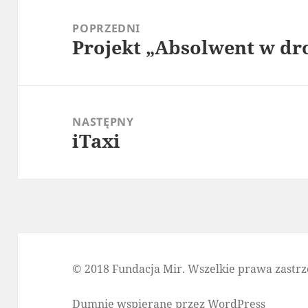
Nawigacja
wpisu
POPRZEDNI
Projekt „Absolwent w dr
Poprzedni
wpis:
NASTĘPNY
iTaxi
Następny
wpis:
© 2018 Fundacja Mir. Wszelkie prawa zastrz
Dumnie wspierane przez WordPress