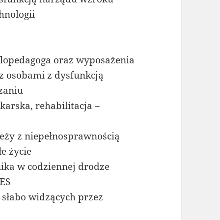
hnologii
yflopedagoga oraz wyposażenia
z osobami z dysfunkcją
zaniu
arska, rehabilitacja –
eży z niepełnosprawnością
e życie
ika w codziennej drodze
CES
 słabo widzących przez