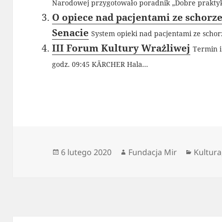
Narodowej przygotowało poradnik „Dobre praktyki
O opiece nad pacjentami ze schor
Senacie
System opieki nad pacjentami ze scho
III Forum Kultury Wrażliwej
Termin i
godz. 09:45 KÄRCHER Hala...
Data
Autor
Kategor
6 lutego 2020
Fundacja Mir
Kultura
publikacji