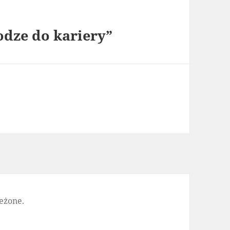
odze do kariery”
eżone.