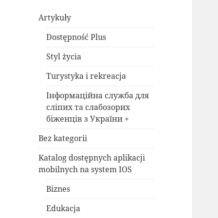
Artykuły
Dostępność Plus
Styl życia
Turystyka i rekreacja
Інформаційна служба для
сліпих та слабозорих
біженців з України +
Bez kategorii
Katalog dostępnych aplikacji
mobilnych na system IOS
Biznes
Edukacja