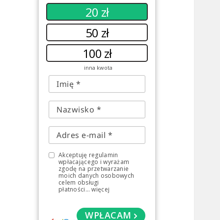
20 zł
50 zł
100 zł
inna kwota
Akceptuję regulamin
wpłacającego i wyrażam
zgodę na przetwarzanie
moich danych osobowych
celem obsługi
płatności
...
więcej
WPŁACAM