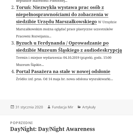
Republice Macedonii Północnej...
Toruń: Niezwykła wystawa prac osób z
niepełnosprawnościami do zobaczenia w
siedzibie Urzędu Marszałkowskiego
W Urzędzie
Marszałkowskim można oglądać prace plastyczne uczestników
Pracowni Rozwijania...
Byzuch u Ferdynanda / Oprowadzanie po
siedzibie Muzeum Śląskiego z audiodeskrypcją
Termin i miejsce wydarzenia: 04.10.2019 (piątek), godz. 15:00
Muzeum Śląskie...
Portal Pasażera na stałe w nowej odsłonie
Źródło: inf. pras. Od 14 maja br. nowa odsłona wyszukiwarki...
Data
Autor
Kategorie
31 stycznia 2020
Fundacja Mir
Artykuły
publikacji
Nawigacja
POPRZEDNI
wpisu
DayNight: Day/Night Awareness
Poprzedni