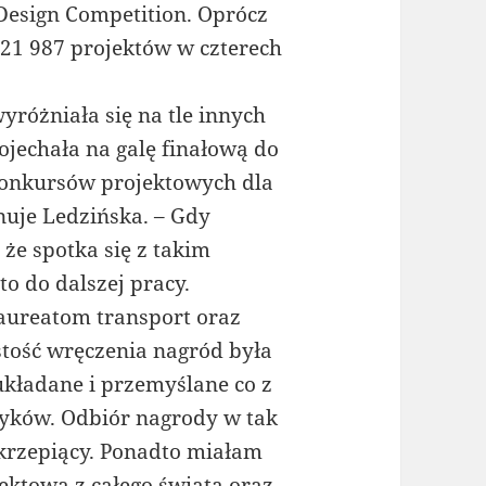
Design Competition. Oprócz
 21 987 projektów w czterech
.
yróżniała się na tle innych
ojechała na galę finałową do
konkursów projektowych dla
nuje Ledzińska. – Gdy
że spotka się z takim
 do dalszej pracy.
aureatom transport oraz
stość wręczenia nagród była
kładane i przemyślane co z
yków. Odbiór nagrody w tak
 krzepiący. Ponadto miałam
jektową z całego świata oraz