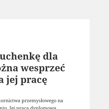
kuchenkę dla
żna wesprzeć
a jej pracę
wzornictwa przemysłowego na
niu. Jej praca dyplomowa