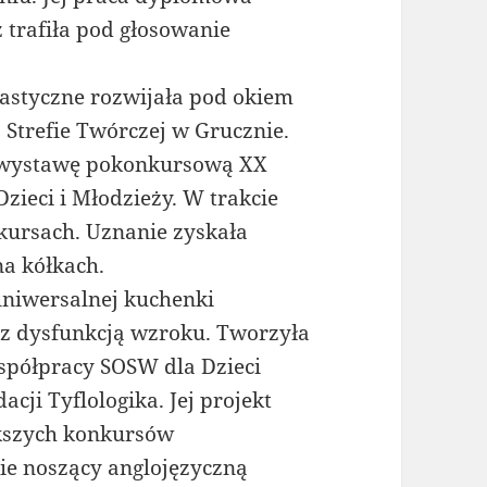
 trafiła pod głosowanie
lastyczne rozwijała pod okiem
Strefie Twórczej w Grucznie.
na wystawę pokonkursową XX
ieci i Młodzieży. W trakcie
kursach. Uznanie zyskała
a kółkach.
uniwersalnej kuchenki
 z dysfunkcją wzroku. Tworzyła
spółpracy SOSW dla Dzieci
ji Tyflologika. Jej projekt
ększych konkursów
ie noszący anglojęzyczną