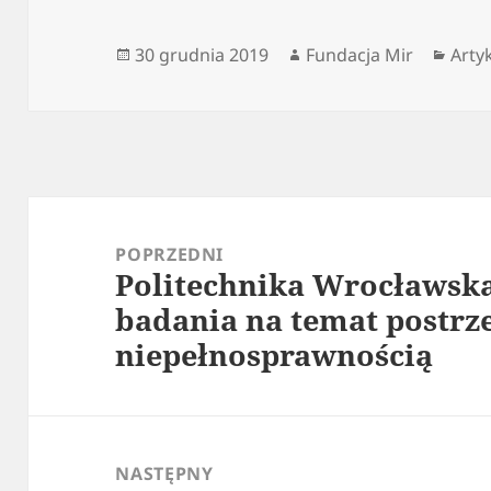
Data
Autor
Kate
30 grudnia 2019
Fundacja Mir
Arty
publikacji
Nawigacja
wpisu
POPRZEDNI
Politechnika Wrocławsk
Poprzedni
badania na temat postrz
wpis:
niepełnosprawnością
NASTĘPNY