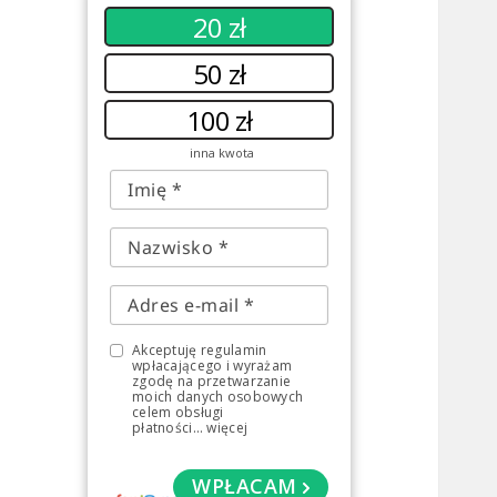
20 zł
50 zł
100 zł
inna kwota
Akceptuję regulamin
wpłacającego i wyrażam
zgodę na przetwarzanie
moich danych osobowych
celem obsługi
płatności
...
więcej
WPŁACAM