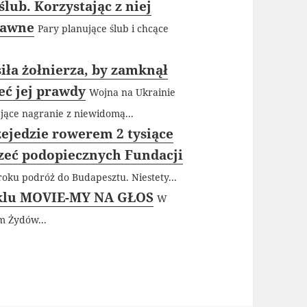
lub. Korzystając z niej
rawne
Pary planujące ślub i chcące
iła żołnierza, by zamknął
eć jej prawdy
Wojna na Ukrainie
zające nagranie z niewidomą...
ejedzie rowerem 2 tysiące
zeć podopiecznych Fundacji
oku podróż do Budapesztu. Niestety...
yklu MOVIE-MY NA GŁOS
W
m Żydów...