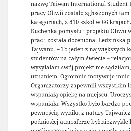
nazwę Taiwan International Student 
pracy Oliwii zostało zgłoszonych tam
kategoriach, z 810 szkół w 66 krajach
Kuchenka pomysłu i projektu Oliwii w
prac i została doceniona. Ledzińska p
Tajwanu. – To jeden z największych 
studentów na całym świecie – relacjo
wysyłałam swój projekt nie sądziłam, 
uznaniem. Ogromnie motywuje mnie to
Organizatorzy zapewnili wszystkim l
wspaniałą opiekę na miejscu. Uroczy
wspaniała. Wszystko było bardzo pou
pewnością wynika z natury Tajwańcz
podniosłej atmosferze był niezwykle
możliwość zetknięcia się z myślą pro