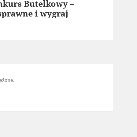
nkurs Butelkowy –
sprawne i wygraj
eżone.