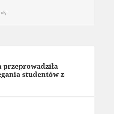
gorie
kuły
a przeprowadziła
egania studentów z