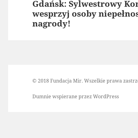
Gdańsk: Sylwestrowy Ko
Następny
wesprzyj osoby niepełno
wpis:
nagrody!
© 2018 Fundacja Mir. Wszelkie prawa zastrz
Dumnie wspierane przez WordPress