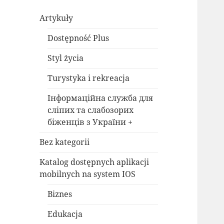
Artykuły
Dostępność Plus
Styl życia
Turystyka i rekreacja
Інформаційна служба для
сліпих та слабозорих
біженців з України +
Bez kategorii
Katalog dostępnych aplikacji
mobilnych na system IOS
Biznes
Edukacja