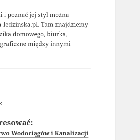
 i poznać jej styl można
ia-ledzinska.pl. Tam znajdziemy
ździka domowego, biurka,
ty graficzne między innymi
k
resować:
two Wodociągów i Kanalizacji