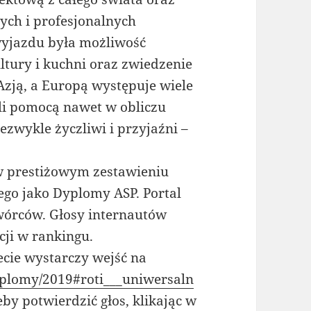
ych i profesjonalnych
yjazdu była możliwość
tury i kuchni oraz zwiedzenie
Azją, a Europą występuje wiele
yli pomocą nawet w obliczu
ezwykle życzliwi i przyjaźni –
 w prestiżowym zestawieniu
go jako Dyplomy ASP. Portal
wórców. Głosy internautów
cji w rankingu.
cie wystarczy wejść na
dyplomy/2019#roti___uniwersaln
eby potwierdzić głos, klikając w