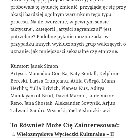
próbowała tę sytuację zmienić, przyglądając się przy
okazji bardziej ogólnym warunkom tego typu
procesu. Na ile tworzenie, w pewnym sensie
taktycznej, kategorii „artyści zagraniczni” jest
potrzebne? Podobne pytanie można zadać w
przypadku innych wykluczonych grup walczących o
uznanie, jak mniejszości seksualne czy etniczne.
Kurator: Janek Simon
Artyści: Mamadou Góo Bâ, Katy Bentall, Delphine
Bereski, Larisa Crunţeanu, Attila Csörgő, Léann
Herlihy, Yulia Krivich, Planeta Kuz, Aditya
Mandayam of Brud, David Maroto, Lude Victor
Reno, Jana Shostak, Aleksander Sovtysik, Arjun
Talwar i Sandro Wysocki, Yael Vishnizki-Levi
To Również Może Cię Zainteresować:
Wielozmysłowe Wycieczki Kulturalne – II