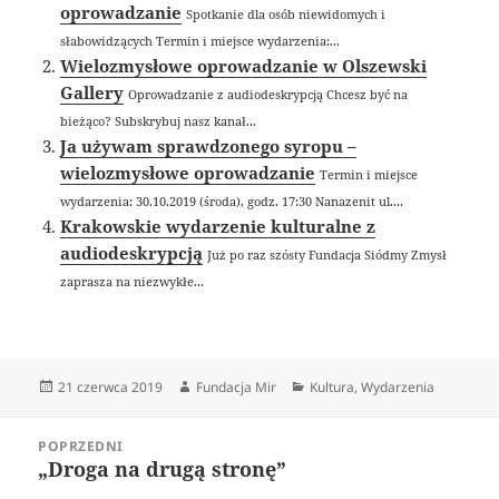
oprowadzanie
Spotkanie dla osób niewidomych i
słabowidzących Termin i miejsce wydarzenia:...
Wielozmysłowe oprowadzanie w Olszewski
Gallery
Oprowadzanie z audiodeskrypcją Chcesz być na
bieżąco? Subskrybuj nasz kanał...
Ja używam sprawdzonego syropu –
wielozmysłowe oprowadzanie
Termin i miejsce
wydarzenia: 30.10.2019 (środa), godz. 17:30 Nanazenit ul....
Krakowskie wydarzenie kulturalne z
audiodeskrypcją
Już po raz szósty Fundacja Siódmy Zmysł
zaprasza na niezwykłe...
Data
Autor
Kategorie
21 czerwca 2019
Fundacja Mir
Kultura
,
Wydarzenia
publikacji
Nawigacja
POPRZEDNI
wpisu
„Droga na drugą stronę”
Poprzedni
wpis: