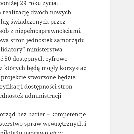
oniżej 29 roku życia.
a realizację dwóch nowych
sług świadczonych przez
osób z niepełnosprawnościami.
rowa stron jednostek samorządu
alidatory” ministerstwa
ać 50 dostępnych cyfrowo
 z których będą mogły korzystać
W projekcie stworzone będzie
yfikacji dostępności stron
jednostek administracji
morząd bez barier – kompetencje
isterstwo spraw wewnętrznych i
e pilotażu usprawnień w