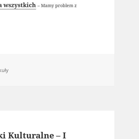
a wszystkich
– Mamy problem z
gorie
kuły
 Kulturalne – I