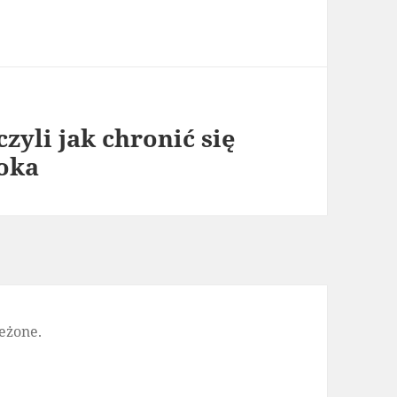
zyli jak chronić się
oka
eżone.