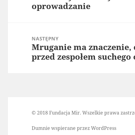
oprowadzanie
wpis:
NASTĘPNY
Mruganie ma znaczenie, c
Następny
przed zespołem suchego 
wpis:
© 2018 Fundacja Mir. Wszelkie prawa zastrz
Dumnie wspierane przez WordPress