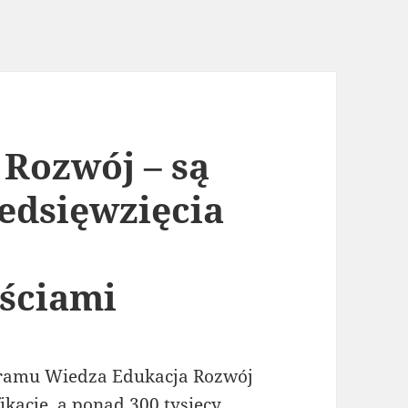
Rozwój – są
zedsięwzięcia
ściami
ogramu Wiedza Edukacja Rozwój
ikacje, a ponad 300 tysięcy