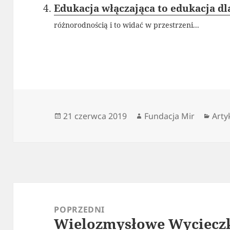
Edukacja włączająca to edukacja dl
różnorodnością i to widać w przestrzeni...
Data
Autor
Kate
21 czerwca 2019
Fundacja Mir
Arty
publikacji
Nawigacja
wpisu
POPRZEDNI
Wielozmysłowe Wycieczki
Poprzedni