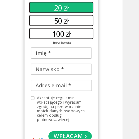
20 zł
50 zł
100 zł
inna kwota
Akceptuję regulamin
wpłacającego i wyrażam
zgodę na przetwarzanie
moich danych osobowych
celem obsługi
płatności
...
więcej
WPŁACAM