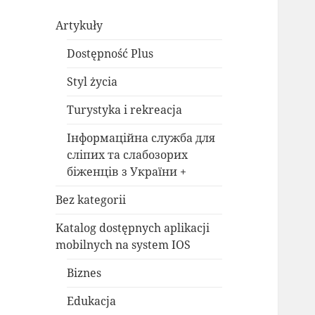
Artykuły
Dostępność Plus
Styl życia
Turystyka i rekreacja
Інформаційна служба для
сліпих та слабозорих
біженців з України +
Bez kategorii
Katalog dostępnych aplikacji
mobilnych na system IOS
Biznes
Edukacja