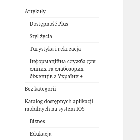
Artykuły
Dostępność Plus
Styl życia
Turystyka i rekreacja
Інформаційна служба для
сліпих та слабозорих
біженців з України +
Bez kategorii
Katalog dostępnych aplikacji
mobilnych na system IOS
Biznes
Edukacja