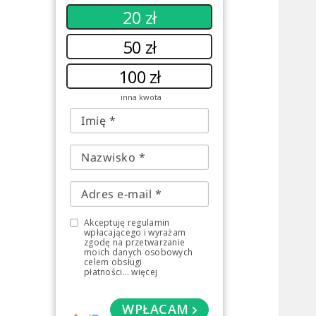
20 zł
50 zł
100 zł
inna kwota
Akceptuję regulamin
wpłacającego i wyrażam
zgodę na przetwarzanie
moich danych osobowych
celem obsługi
płatności
...
więcej
WPŁACAM