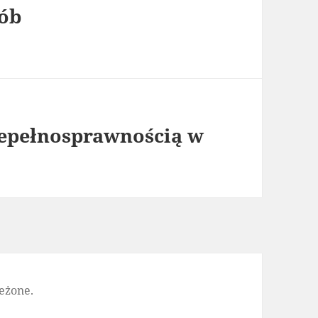
sób
niepełnosprawnością w
eżone.