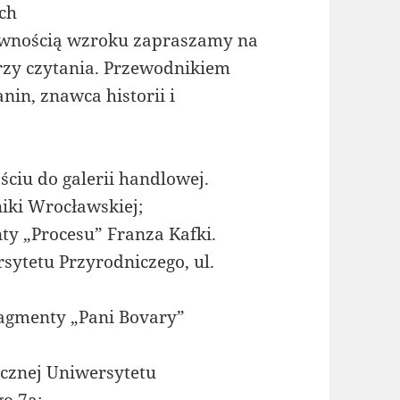
ch
rawnością wzroku zapraszamy na
trzy czytania. Przewodnikiem
in, znawca historii i
ściu do galerii handlowej.
niki Wrocławskiej;
nty „Procesu” Franza Kafki.
sytetu Przyrodniczego, ul.
ragmenty „Pani Bovary”
cznej Uniwersytetu