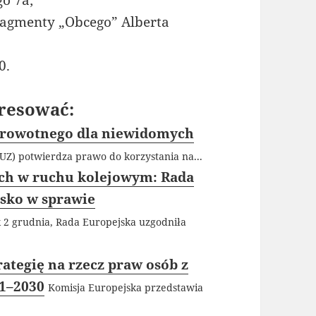
o 7a;
fragmenty „Obcego” Alberta
0.
resować:
drowotnego dla niewidomych
Z) potwierdza prawo do korzystania na...
ch w ruchu kolejowym: Rada
isko w sprawie
 2 grudnia, Rada Europejska uzgodniła
ategię na rzecz praw osób z
21–2030
Komisja Europejska przedstawia