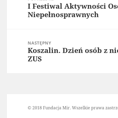
I Festiwal Aktywności O
Poprzedni
Niepełnosprawnych
wpis:
NASTĘPNY
Koszalin. Dzień osób z 
Następny
ZUS
wpis:
© 2018 Fundacja Mir. Wszelkie prawa zastrz