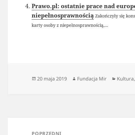
Prawo.pl: ostatnie prace nad europ
niepełnosprawnością
Zakończyły się kons
karty osoby z niepełnosprawnością,...
Data
Autor
Kategor
20 maja 2019
Fundacja Mir
Kultura
publikacji
Nawigacja
wpisu
POPRZEDNI