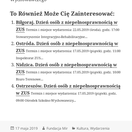
To Również Może Cię Zainteresować:
Biłgoraj. Dzień osób z niepełnosprawnością w
ZUS
Termin i miejsce wydarzenia: 22.05.2019 (środa), godz. 17:00
Stowarzyszenie Integracyjno-Rehabilitacyjne...
Ostróda. Dzień osób z niepełnosprawnością w
ZUS
Termin i miejsce wydarzenia: 17.05.2019 (piątek), godz. 11:00
Inspektorat ZUS...
Nidzica. Dzień osób z niepełnosprawnością w
ZUS
Termin i miejsce wydarzenia: 17.05.2019 (piątek), godz. 10:00
Biuro Terenowe...
Ostrzeszów. Dzień osób z niepełnosprawnością
w ZUS
Termin i miejsce wydarzenia: 17.05.2019 (piątek), godz.
09:00 Ośrodek Szkolno-Wychowawczy...
Data
Autor
Kategorie
17 maja 2019
Fundacja Mir
Kultura
,
Wydarzenia