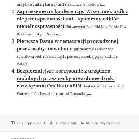
urzędach znikną bariery architektoniczne i cyfrowe,...
Zaproszenie na konferencję: Wizerunek osób z
niepełnosprawnościami – społeczny odbiór
niepełnosprawności
Uniwersytet Papieski Jana Pawła II w
Krakowie Instytut Nauk o...
Pierwsza Dama w restauracji prowadzonej
przez osoby niewidome
Jak połączyć aktywizację
zawodową osób niewidomych, pomoc potrzebującym, kuchnie
świata...
Bezpieczniejsze korzystanie z urządzeń
mobilnych przez osoby niewidome dzięki
rozwiązaniu OneButtonPIN
Naukowcy z University of
Waterloo i Rochester Institute of Technology...
Data
Autor
Kategorie
17 sierpnia 2018
Fundacja Mir
Kultura
,
Wydarzenia
publikacji
Nawigacja