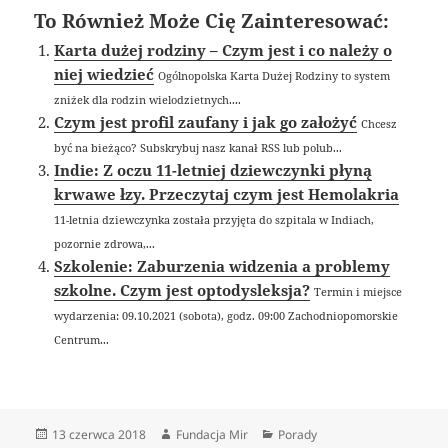
To Również Może Cię Zainteresować:
Karta dużej rodziny – Czym jest i co należy o
niej wiedzieć
Ogólnopolska Karta Dużej Rodziny to system
zniżek dla rodzin wielodzietnych....
Czym jest profil zaufany i jak go założyć
Chcesz
być na bieżąco? Subskrybuj nasz kanał RSS lub polub...
Indie: Z oczu 11-letniej dziewczynki płyną
krwawe łzy. Przeczytaj czym jest Hemolakria
11-letnia dziewczynka została przyjęta do szpitala w Indiach,
pozornie zdrowa,...
Szkolenie: Zaburzenia widzenia a problemy
szkolne. Czym jest optodysleksja?
Termin i miejsce
wydarzenia: 09.10.2021 (sobota), godz. 09:00 Zachodniopomorskie
Centrum...
Data
Autor
Kategorie
13 czerwca 2018
Fundacja Mir
Porady