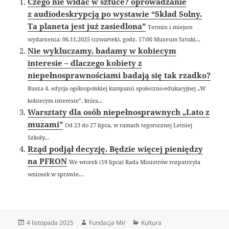
Czego nie widać w sztuce? oprowadzanie
z audiodeskrypcją po wystawie “Skład Solny.
Ta planeta jest już zasiedlona”
Termin i miejsce
wydarzenia: 06.11.2025 (czwartek), godz. 17:00 Muzeum Sztuki...
Nie wykluczamy, badamy w kobiecym
interesie – dlaczego kobiety z
niepełnosprawnościami badają się tak rzadko?
Rusza 4. edycja ogólnopolskiej kampanii społeczno-edukacyjnej „W
kobiecym interesie”, która...
Warsztaty dla osób niepełnosprawnych „Lato z
muzami”
Od 23 do 27 lipca, w ramach tegorocznej Letniej
Szkoły...
Rząd podjął decyzję. Będzie więcej pieniędzy
na PFRON
We wtorek (19 lipca) Rada Ministrów rozpatrzyła
wniosek w sprawie...
Data
Autor
Kategorie
4 listopada 2025
Fundacja Mir
Kultura