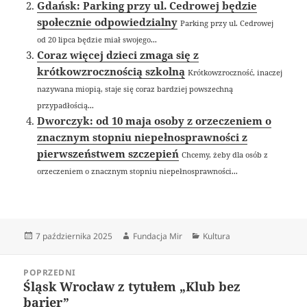
Gdańsk: Parking przy ul. Cedrowej będzie
społecznie odpowiedzialny
Parking przy ul. Cedrowej
od 20 lipca będzie miał swojego...
Coraz więcej dzieci zmaga się z
krótkowzrocznością szkolną
Krótkowzroczność, inaczej
nazywana miopią, staje się coraz bardziej powszechną
przypadłością...
Dworczyk: od 10 maja osoby z orzeczeniem o
znacznym stopniu niepełnosprawności z
pierwszeństwem szczepień
Chcemy, żeby dla osób z
orzeczeniem o znacznym stopniu niepełnosprawności...
Data
Autor
Kategorie
7 października 2025
Fundacja Mir
Kultura
publikacji
Nawigacja
POPRZEDNI
wpisu
Śląsk Wrocław z tytułem „Klub bez
Poprzedni
barier”
wpis: