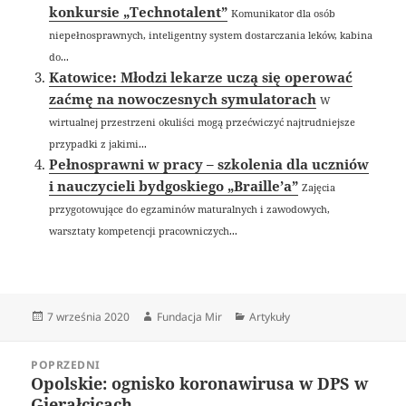
konkursie „Technotalent”
Komunikator dla osób
niepełnosprawnych, inteligentny system dostarczania leków, kabina
do...
Katowice: Młodzi lekarze uczą się operować
zaćmę na nowoczesnych symulatorach
W
wirtualnej przestrzeni okuliści mogą przećwiczyć najtrudniejsze
przypadki z jakimi...
Pełnosprawni w pracy – szkolenia dla uczniów
i nauczycieli bydgoskiego „Braille’a”
Zajęcia
przygotowujące do egzaminów maturalnych i zawodowych,
warsztaty kompetencji pracowniczych...
Data
Autor
Kategorie
7 września 2020
Fundacja Mir
Artykuły
publikacji
Nawigacja
POPRZEDNI
wpisu
Opolskie: ognisko koronawirusa w DPS w
Poprzedni
Gierałcicach
wpis: