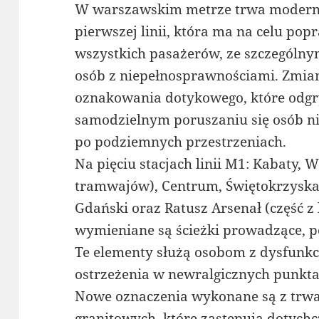
W warszawskim metrze trwa moderniz
pierwszej linii, która ma na celu po
wszystkich pasażerów, ze szczególn
osób z niepełnosprawnościami. Zmi
oznakowania dotykowego, które odgr
samodzielnym poruszaniu się osób n
po podziemnych przestrzeniach.
Na pięciu stacjach linii M1: Kabaty,
tramwajów), Centrum, Świętokrzyska 
Gdański oraz Ratusz Arsenał (część z
wymieniane są ścieżki prowadzące, p
Te elementy służą osobom z dysfunkc
ostrzeżenia w newralgicznych punktac
Nowe oznaczenia wykonane są z trwał
granitowych, które zastępują dotychc