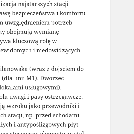
acja najstarszych stacji
prawę bezpieczeństwa i komfortu
ym uwzględnieniem potrzeb
any obejmują wymianę
ywa kluczową rolę w
iewidomych i niedowidzących
 Wilanowska (wraz z dojściem do
(dla linii M1), Dworzec
 lokalami usługowymi),
ola uwagi i pasy ostrzegawcze.
ją wzroku jako przewodniki i
h stacji, np. przed schodami.
ych i antypoślizgowych płyt
zas stosowane elementy ze stali