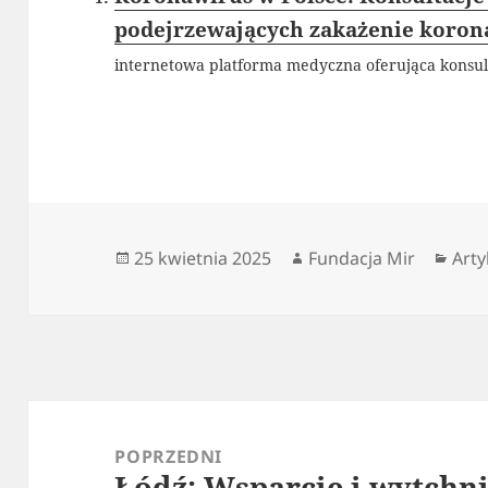
podejrzewających zakażenie koro
internetowa platforma medyczna oferująca konsult
Data
Autor
Kate
25 kwietnia 2025
Fundacja Mir
Arty
publikacji
Nawigacja
wpisu
POPRZEDNI
Łódź: Wsparcie i wytchn
Poprzedni