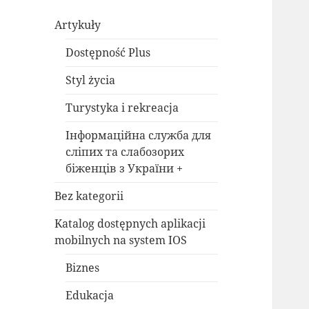
Artykuły
Dostępność Plus
Styl życia
Turystyka i rekreacja
Інформаційна служба для
сліпих та слабозорих
біженців з України +
Bez kategorii
Katalog dostępnych aplikacji
mobilnych na system IOS
Biznes
Edukacja