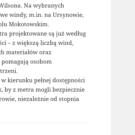
u Wilsona. Na wybranych
we windy, m.in. na Ursynowie,
 Polu Mokotowskim.
etra projektowane są już według
i – z większą liczbą wind,
h materiałów oraz
óre pomagają osobom
trzeni.
k w kierunku pełnej dostępności
k, by z metra mogli bezpiecznie
owie, niezależnie od stopnia