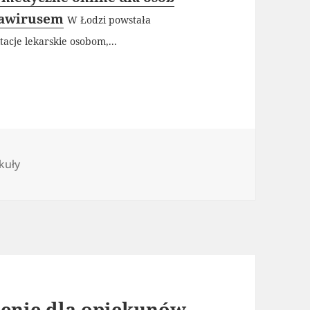
nawirusem
W Łodzi powstała
acje lekarskie osobom,...
gorie
kuły
ienie dla opiekunów