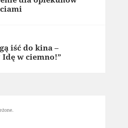
ściami
ą iść do kina –
 Idę w ciemno!”
eżone.