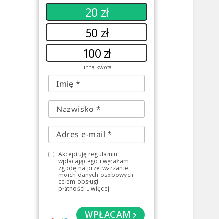
20 zł
50 zł
100 zł
inna kwota
Akceptuję regulamin
wpłacającego i wyrażam
zgodę na przetwarzanie
moich danych osobowych
celem obsługi
płatności
...
więcej
WPŁACAM