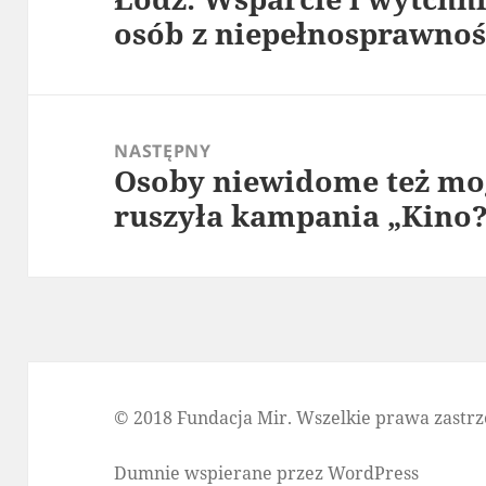
osób z niepełnosprawno
wpis:
NASTĘPNY
Osoby niewidome też mog
Następny
ruszyła kampania „Kino?
wpis:
© 2018 Fundacja Mir. Wszelkie prawa zastrz
Dumnie wspierane przez WordPress