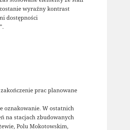
ostanie wyraźny kontrast
mi dostępności
”.
 a zakończenie prac planowane
we oznakowanie. W ostatnich
eń na stacjach zbudowanych
Służewie, Polu Mokotowskim,