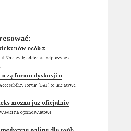
resować:
opiekunów osób z
kuł Na chwilę oddechu, odpoczynek,
..
worzą forum dyskusji o
Accessibility Forum (BAF) to inicjatywa
icks można już oficjalnie
wiedzi na ogólnoświatowe
 medyczne online dla osób