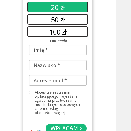
20 zł
50 zł
100 zł
inna kwota
Akceptuję regulamin
wpłacającego i wyrażam
zgodę na przetwarzanie
moich danych osobowych
celem obsługi
płatności
...
więcej
WPŁACAM