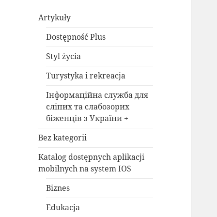
Artykuły
Dostępność Plus
Styl życia
Turystyka i rekreacja
Інформаційна служба для
сліпих та слабозорих
біженців з України +
Bez kategorii
Katalog dostępnych aplikacji
mobilnych na system IOS
Biznes
Edukacja