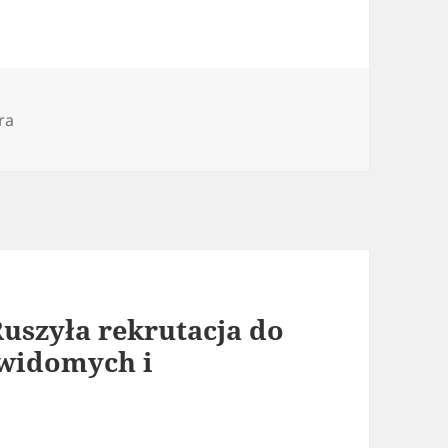
orie
ra
Ruszyła rekrutacja do
ewidomych i