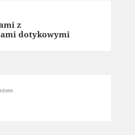
ami z
cami dotykowymi
eżone.