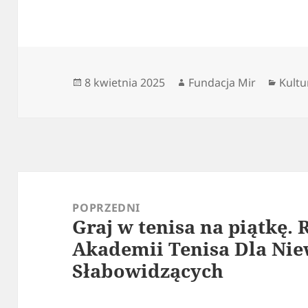
Data
Autor
Kateg
8 kwietnia 2025
Fundacja Mir
Kultu
publikacji
Nawigacja
wpisu
POPRZEDNI
Graj w tenisa na piątkę. 
Poprzedni
Akademii Tenisa Dla Ni
wpis:
Słabowidzących