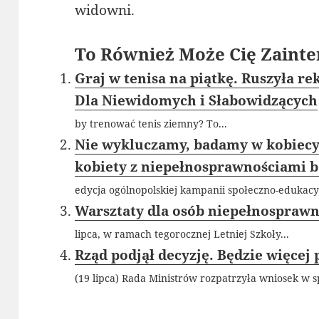
widowni.
To Również Może Cię Zainte
Graj w tenisa na piątkę. Ruszyła r
Dla Niewidomych i Słabowidzących
by trenować tenis ziemny? To...
Nie wykluczamy, badamy w kobiecym
kobiety z niepełnosprawnościami ba
edycja ogólnopolskiej kampanii społeczno-edukacyj
Warsztaty dla osób niepełnospraw
lipca, w ramach tegorocznej Letniej Szkoły...
Rząd podjął decyzję. Będzie więcej
(19 lipca) Rada Ministrów rozpatrzyła wniosek w s