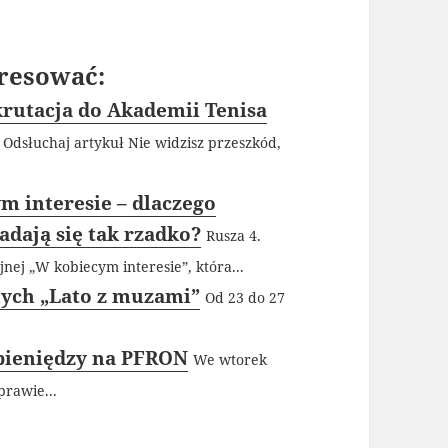
resować:
ekrutacja do Akademii Tenisa
Odsłuchaj artykuł Nie widzisz przeszkód,
 interesie – dlaczego
dają się tak rzadko?
Rusza 4.
nej „W kobiecym interesie”, która...
nych „Lato z muzami”
Od 23 do 27
 pieniędzy na PFRON
We wtorek
prawie...