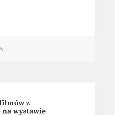
rie
ły
 filmów z
 na wystawie