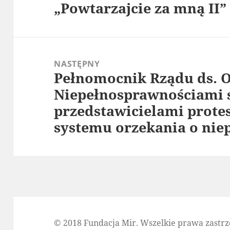
„Powtarzajcie za mną II”
NASTĘPNY
Pełnomocnik Rządu ds. O
Następny
Niepełnosprawnościami s
wpis:
przedstawicielami prote
systemu orzekania o nie
© 2018 Fundacja Mir. Wszelkie prawa zastrz