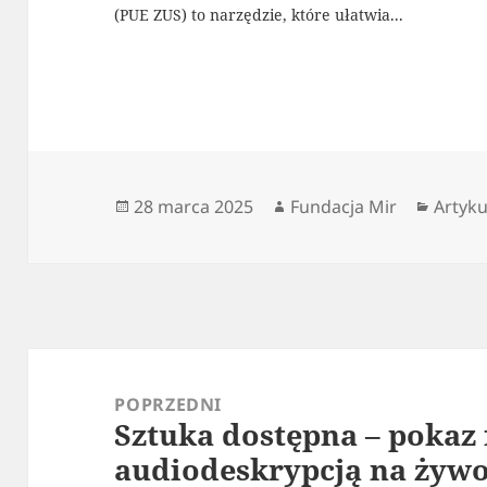
(PUE ZUS) to narzędzie, które ułatwia...
Data
Autor
Katego
28 marca 2025
Fundacja Mir
Artyku
publikacji
Nawigacja
wpisu
POPRZEDNI
Sztuka dostępna – pokaz
Poprzedni
audiodeskrypcją na żywo
wpis: