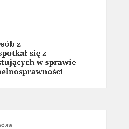
sób z
potkał się z
stujących w sprawie
pełnosprawności
eżone.