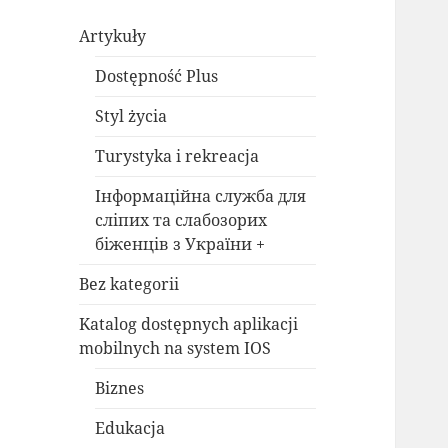
Artykuły
Dostępność Plus
Styl życia
Turystyka i rekreacja
Інформаційна служба для
сліпих та слабозорих
біженців з України +
Bez kategorii
Katalog dostępnych aplikacji
mobilnych na system IOS
Biznes
Edukacja