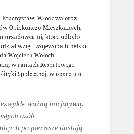
ją Krasnystaw, Włodawa oraz
rów Opiekuńczo-Mieszkalnych.
morządowcami, które odbyło
udział wzięli wojewoda lubelski
da Wojciech Wołoch.
taną w ramach Resortowego
lityki Społecznej, w oparciu o
.
niezwykle ważną inicjatywą.
osłych osób
tórych po pierwsze dostają