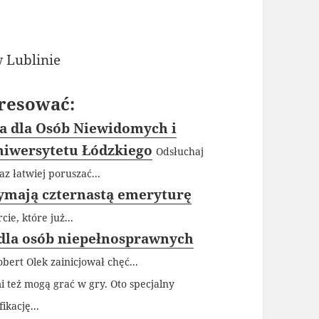
 Lublinie
resować:
ja dla Osób Niewidomych i
niwersytetu Łódzkiego
Odsłuchaj
z łatwiej poruszać...
zymają czternastą emeryturę
ie, które już...
dla osób niepełnosprawnych
ert Olek zainicjował chęć...
 też mogą grać w gry. Oto specjalny
kację...