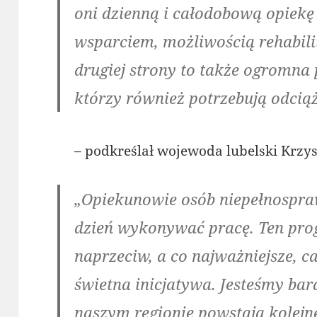
oni dzienną i całodobową opiekę
wsparciem, możliwością rehabilit
drugiej strony to także ogromna 
którzy również potrzebują odcią
– podkreślał wojewoda lubelski Krzy
„Opiekunowie osób niepełnospra
dzień wykonywać pracę. Ten pr
naprzeciw, a co najważniejsze, ca
świetna inicjatywa. Jesteśmy ba
naszym regionie powstają kolejn