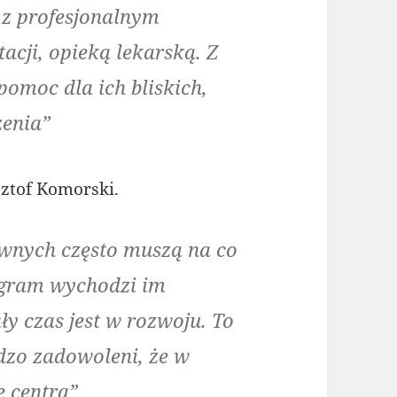
 z profesjonalnym
acji, opieką lekarską. Z
pomoc dla ich bliskich,
żenia”
sztof Komorski.
wnych często muszą na co
ogram wychodzi im
ły czas jest w rozwoju. To
rdzo zadowoleni, że w
e centra”