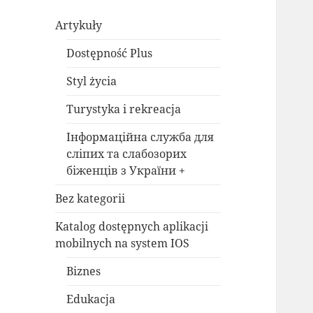
Artykuły
Dostępność Plus
Styl życia
Turystyka i rekreacja
Інформаційна служба для
сліпих та слабозорих
біженців з України +
Bez kategorii
Katalog dostępnych aplikacji
mobilnych na system IOS
Biznes
Edukacja