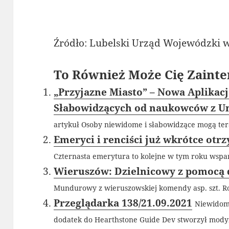
Źródło: Lubelski Urząd Wojewódzki w
To Również Może Cię Zainte
„Przyjazne Miasto” – Nowa Aplikac
Słabowidzących od naukowców z U
artykuł Osoby niewidome i słabowidzące mogą tera
Emeryci i renciści już wkrótce otr
Czternasta emerytura to kolejne w tym roku wsparc
Wieruszów: Dzielnicowy z pomocą 
Mundurowy z wieruszowskiej komendy asp. szt. Rob
Przeglądarka 138/21.09.2021
Niewidomi
dodatek do Hearthstone Guide Dev stworzył modyfi