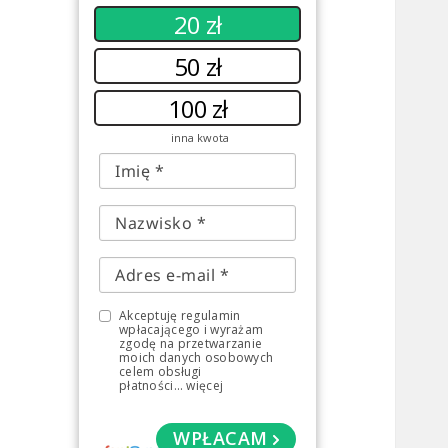
20 zł
50 zł
100 zł
inna kwota
Akceptuję regulamin
wpłacającego i wyrażam
zgodę na przetwarzanie
moich danych osobowych
celem obsługi
płatności
...
więcej
WPŁACAM