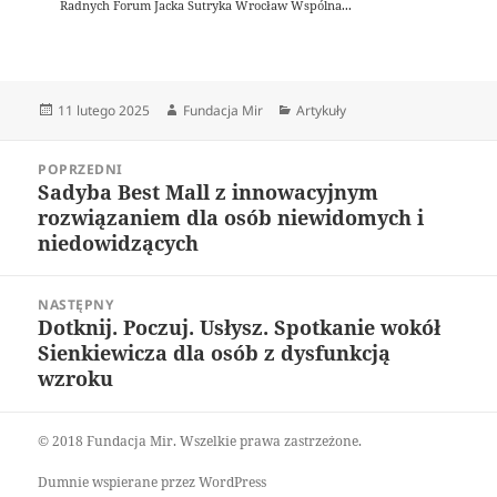
Radnych Forum Jacka Sutryka Wrocław Wspólna...
Data
Autor
Kategorie
11 lutego 2025
Fundacja Mir
Artykuły
publikacji
Nawigacja
POPRZEDNI
wpisu
Sadyba Best Mall z innowacyjnym
Poprzedni
rozwiązaniem dla osób niewidomych i
wpis:
niedowidzących
NASTĘPNY
Dotknij. Poczuj. Usłysz. Spotkanie wokół
Następny
Sienkiewicza dla osób z dysfunkcją
wpis:
wzroku
© 2018 Fundacja Mir. Wszelkie prawa zastrzeżone.
Dumnie wspierane przez WordPress