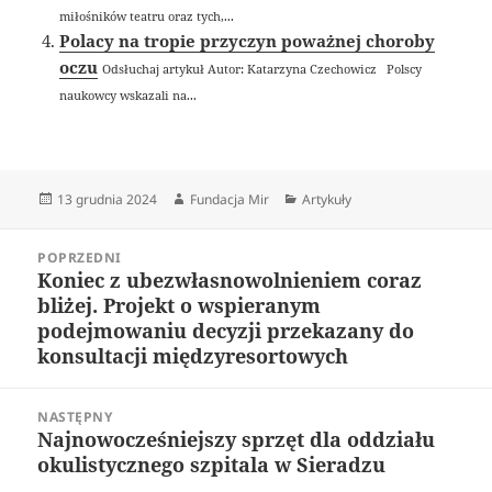
miłośników teatru oraz tych,...
Polacy na tropie przyczyn poważnej choroby
oczu
Odsłuchaj artykuł Autor: Katarzyna Czechowicz Polscy
naukowcy wskazali na...
Data
Autor
Kategorie
13 grudnia 2024
Fundacja Mir
Artykuły
publikacji
Nawigacja
POPRZEDNI
wpisu
Koniec z ubezwłasnowolnieniem coraz
Poprzedni
bliżej. Projekt o wspieranym
wpis:
podejmowaniu decyzji przekazany do
konsultacji międzyresortowych
NASTĘPNY
Najnowocześniejszy sprzęt dla oddziału
Następny
okulistycznego szpitala w Sieradzu
wpis: