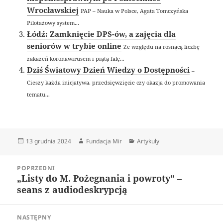
Wrocławskiej
PAP – Nauka w Polsce, Agata Tomczyńska
Pilotażowy system...
Łódź: Zamknięcie DPS-ów, a zajęcia dla
seniorów w trybie online
Ze względu na rosnącą liczbę
zakażeń koronawirusem i piątą falę...
Dziś Światowy Dzień Wiedzy o Dostępności
–
Cieszy każda inicjatywa, przedsięwzięcie czy okazja do promowania
tematu...
Data
Autor
Kategorie
13 grudnia 2024
Fundacja Mir
Artykuły
publikacji
Nawigacja
POPRZEDNI
wpisu
„Listy do M. Pożegnania i powroty” –
Poprzedni
seans z audiodeskrypcją
wpis:
NASTĘPNY