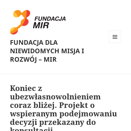
FUNDACJA DLA
MENU
NIEWIDOMYCH MISJA I
I
WIDGETY
ROZWÓJ – MIR
Koniec z
ubezwłasnowolnieniem
coraz bliżej. Projekt o
wspieranym podejmowaniu
decyzji przekazany do
konsultacji