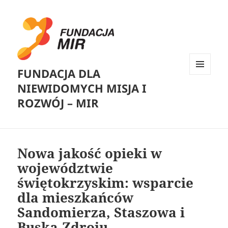
FUNDACJA DLA
MENU
NIEWIDOMYCH MISJA I
I
WIDGETY
ROZWÓJ – MIR
Nowa jakość opieki w
województwie
świętokrzyskim: wsparcie
dla mieszkańców
Sandomierza, Staszowa i
Buska-Zdroju