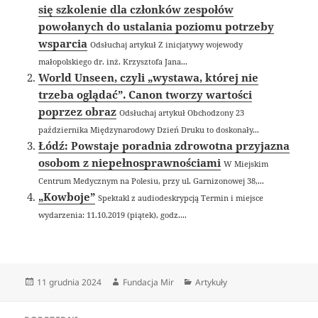
się szkolenie dla członków zespołów
powołanych do ustalania poziomu potrzeby
wsparcia
Odsłuchaj artykuł Z inicjatywy wojewody
małopolskiego dr. inż. Krzysztofa Jana...
World Unseen, czyli „wystawa, której nie
trzeba oglądać”. Canon tworzy wartości
poprzez obraz
Odsłuchaj artykuł Obchodzony 23
października Międzynarodowy Dzień Druku to doskonały...
Łódź: Powstaje poradnia zdrowotna przyjazna
osobom z niepełnosprawnościami
W Miejskim
Centrum Medycznym na Polesiu, przy ul. Garnizonowej 38,...
„Kowboje”
Spektakl z audiodeskrypcją Termin i miejsce
wydarzenia: 11.10.2019 (piątek), godz....
Data
Autor
Kategorie
11 grudnia 2024
Fundacja Mir
Artykuły
publikacji
Nawigacja