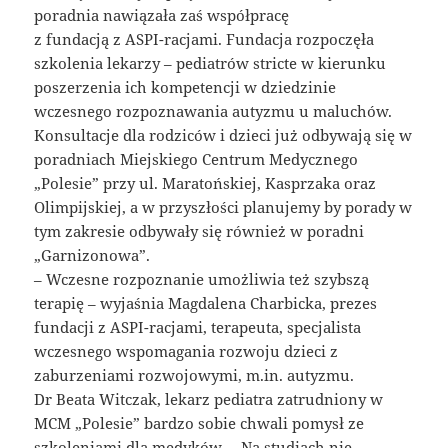
poradnia nawiązała zaś współpracę
z fundacją z ASPI-racjami. Fundacja rozpoczęła
szkolenia lekarzy – pediatrów stricte w kierunku
poszerzenia ich kompetencji w dziedzinie
wczesnego rozpoznawania autyzmu u maluchów.
Konsultacje dla rodziców i dzieci już odbywają się w
poradniach Miejskiego Centrum Medycznego
„Polesie” przy ul. Maratońskiej, Kasprzaka oraz
Olimpijskiej, a w przyszłości planujemy by porady w
tym zakresie odbywały się również w poradni
„Garnizonowa”.
– Wczesne rozpoznanie umożliwia też szybszą
terapię – wyjaśnia Magdalena Charbicka, prezes
fundacji z ASPI-racjami, terapeuta, specjalista
wczesnego wspomagania rozwoju dzieci z
zaburzeniami rozwojowymi, m.in. autyzmu.
Dr Beata Witczak, lekarz pediatra zatrudniony w
MCM „Polesie” bardzo sobie chwali pomysł ze
szkoleniami dla medyków. – Na studiach nie