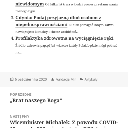
niewidomym
Od kilku lat trwa w Łodzi proces przełamywania
różnego typu...
Gdynia: Podaj przyjazną dłoń osobom z
niepełnosprawnościami
Lubisz pomagać innym, łatwo
nawiązujesz kontakty i chcesz zrobić coś...
Profilaktyka zdrowotna na wyciągnięcie ręki
Źródło: zdrowie.pap.pl Już wkrótce każdy Polak będzie mógł pobrać
na...
Data
Autor
Kategorie
6 października 2020
Fundacja Mir
Artykuły
publikacji
Nawigacja
POPRZEDNI
wpisu
„Brat naszego Boga”
Poprzedni
wpis:
NASTĘPNY
Wiceminister Michałek: Z powodu COVID-
Następny