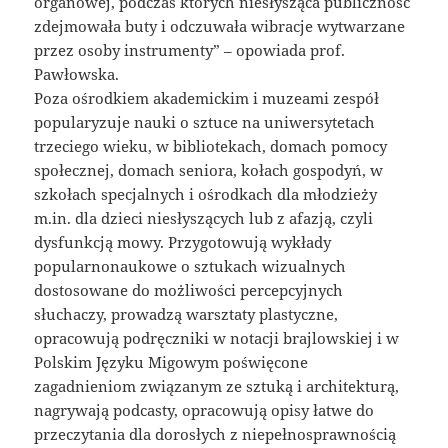
organowej, podczas których niesłysząca publiczność
zdejmowała buty i odczuwała wibracje wytwarzane
przez osoby instrumenty” – opowiada prof.
Pawłowska.
Poza ośrodkiem akademickim i muzeami zespół
popularyzuje nauki o sztuce na uniwersytetach
trzeciego wieku, w bibliotekach, domach pomocy
społecznej, domach seniora, kołach gospodyń, w
szkołach specjalnych i ośrodkach dla młodzieży
m.in. dla dzieci niesłyszących lub z afazją, czyli
dysfunkcją mowy. Przygotowują wykłady
popularnonaukowe o sztukach wizualnych
dostosowane do możliwości percepcyjnych
słuchaczy, prowadzą warsztaty plastyczne,
opracowują podręczniki w notacji brajlowskiej i w
Polskim Języku Migowym poświęcone
zagadnieniom związanym ze sztuką i architekturą,
nagrywają podcasty, opracowują opisy łatwe do
przeczytania dla dorosłych z niepełnosprawnością