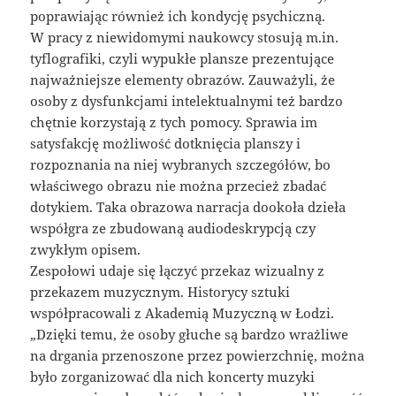
poprawiając również ich kondycję psychiczną.
W pracy z niewidomymi naukowcy stosują m.in.
tyflografiki, czyli wypukłe plansze prezentujące
najważniejsze elementy obrazów. Zauważyli, że
osoby z dysfunkcjami intelektualnymi też bardzo
chętnie korzystają z tych pomocy. Sprawia im
satysfakcję możliwość dotknięcia planszy i
rozpoznania na niej wybranych szczegółów, bo
właściwego obrazu nie można przecież zbadać
dotykiem. Taka obrazowa narracja dookoła dzieła
współgra ze zbudowaną audiodeskrypcją czy
zwykłym opisem.
Zespołowi udaje się łączyć przekaz wizualny z
przekazem muzycznym. Historycy sztuki
współpracowali z Akademią Muzyczną w Łodzi.
„Dzięki temu, że osoby głuche są bardzo wrażliwe
na drgania przenoszone przez powierzchnię, można
było zorganizować dla nich koncerty muzyki