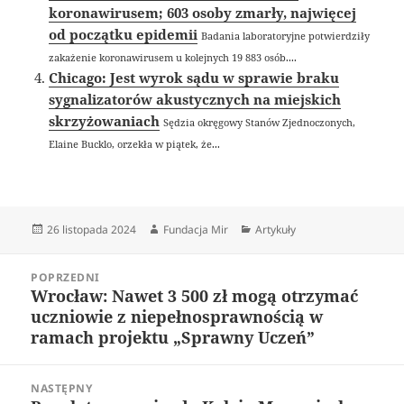
koronawirusem; 603 osoby zmarły, najwięcej
od początku epidemii
Badania laboratoryjne potwierdziły
zakażenie koronawirusem u kolejnych 19 883 osób....
Chicago: Jest wyrok sądu w sprawie braku
sygnalizatorów akustycznych na miejskich
skrzyżowaniach
Sędzia okręgowy Stanów Zjednoczonych,
Elaine Bucklo, orzekła w piątek, że...
Data
Autor
Kategorie
26 listopada 2024
Fundacja Mir
Artykuły
publikacji
Nawigacja
POPRZEDNI
wpisu
Wrocław: Nawet 3 500 zł mogą otrzymać
Poprzedni
uczniowie z niepełnosprawnością w
wpis:
ramach projektu „Sprawny Uczeń”
NASTĘPNY