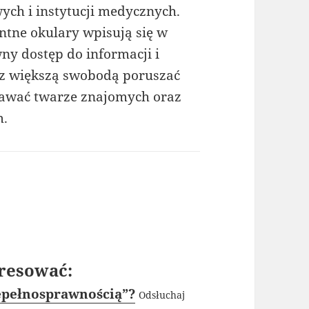
wych i instytucji medycznych.
entne okulary wpisują się w
ny dostęp do informacji i
 z większą swobodą poruszać
znawać twarze znajomych oraz
m.
resować:
epełnosprawnością”?
Odsłuchaj