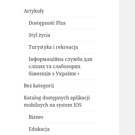
Artykuły
Dostępność Plus
Styl życia
Turystyka i rekreacja
Інформаційна служба для
сліпих та слабозорих
біженців з України +
Bez kategorii
Katalog dostępnych aplikacji
mobilnych na system IOS
Biznes
Edukacja