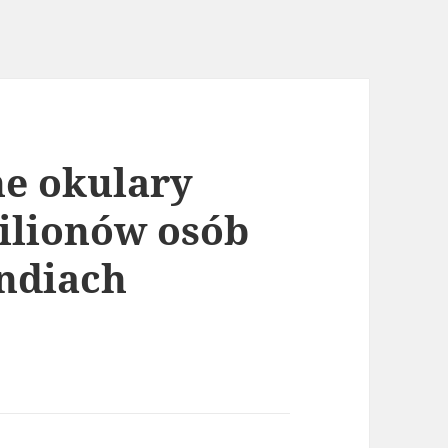
ne okulary
milionów osób
ndiach