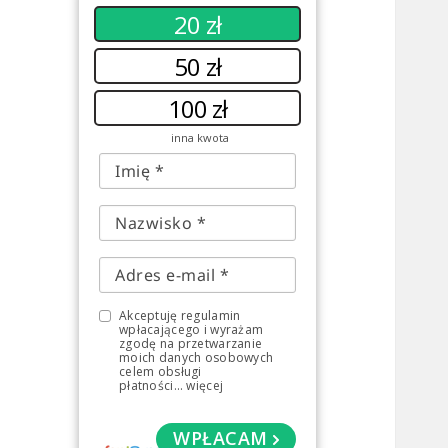
20 zł
50 zł
100 zł
inna kwota
Akceptuję regulamin
wpłacającego i wyrażam
zgodę na przetwarzanie
moich danych osobowych
celem obsługi
płatności
...
więcej
WPŁACAM