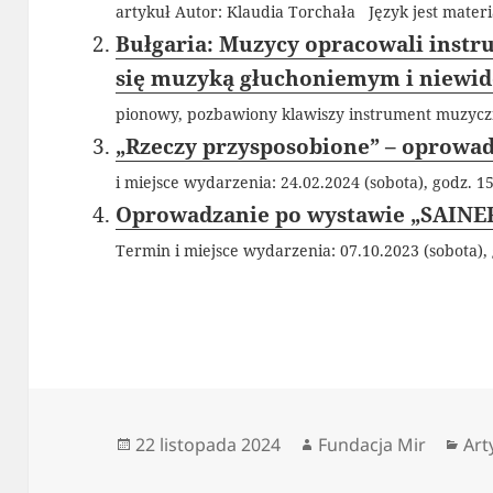
artykuł Autor: Klaudia Torchała Język jest materi
Bułgaria: Muzycy opracowali instr
się muzyką głuchoniemym i niewi
pionowy, pozbawiony klawiszy instrument muzyczny
„Rzeczy przysposobione” – oprowad
i miejsce wydarzenia: 24.02.2024 (sobota), godz. 
Oprowadzanie po wystawie „SAINER
Termin i miejsce wydarzenia: 07.10.2023 (sobota)
Data
Autor
Kat
22 listopada 2024
Fundacja Mir
Art
publikacji