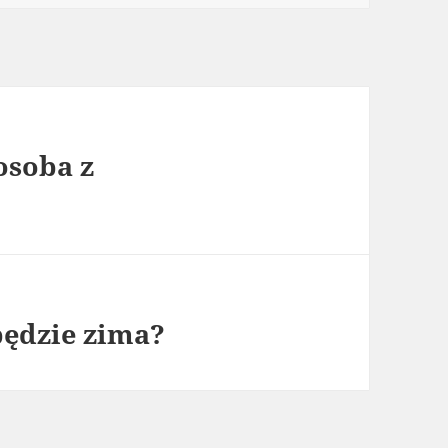
osoba z
będzie zima?