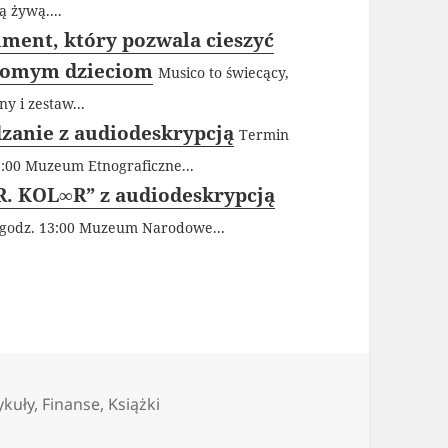
ą żywą....
ument, który pozwala cieszyć
domym dzieciom
Musico to świecący,
 i zestaw...
zanie z audiodeskrypcją
Termin
15:00 Muzeum Etnograficzne...
. KOL∞R” z audiodeskrypcją
, godz. 13:00 Muzeum Narodowe...
egorie
ykuły
,
Finanse
,
Książki