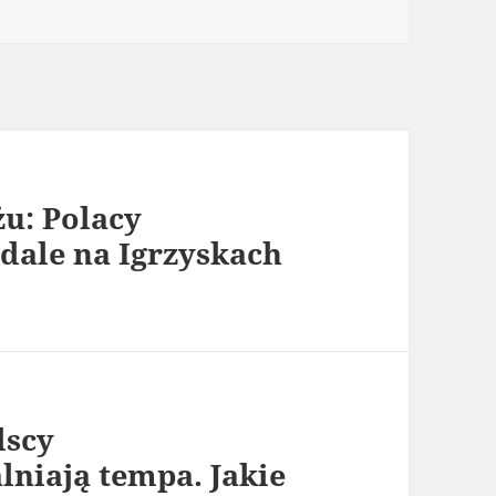
u: Polacy
dale na Igrzyskach
lscy
lniają tempa. Jakie