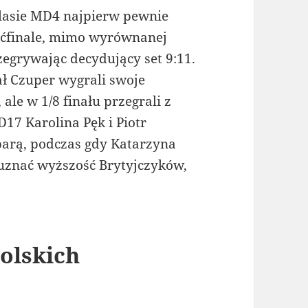
klasie MD4 najpierw pewnie
erćfinale, mimo wyrównanej
rzegrywając decydujący set 9:11.
ał Czuper wygrali swoje
ale w 1/8 finału przegrali z
D17 Karolina Pęk i Piotr
parą, podczas gdy Katarzyna
 uznać wyższość Brytyjczyków,
olskich