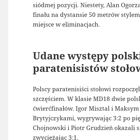
siódmej pozycji. Niestety, Alan Ogor
finału na dystansie 50 metrów style
miejsce w eliminacjach.
Udane występy polsk
paratenisistów stoł
Polscy paratenisiści stołowi rozpocz
szczęściem. W klasie MD18 dwie pol
ćwierćfinałów. Igor Misztal i Maksym 
Brytyjczykami, wygrywając 3:2 po pię
Chojnowski i Piotr Grudzień okazali s
zwyciężając 3:1.