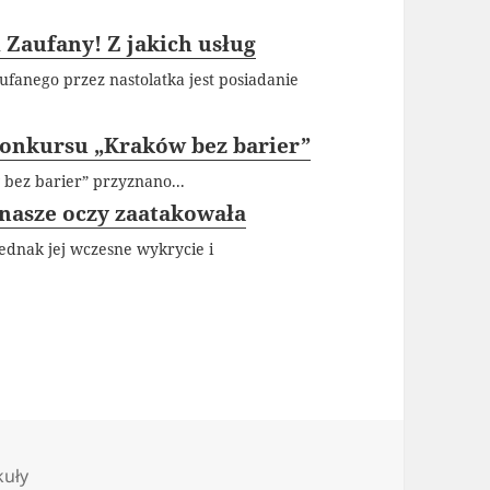
 Zaufany! Z jakich usług
fanego przez nastolatka jest posiadanie
konkursu „Kraków bez barier”
 bez barier” przyznano...
nasze oczy zaatakowała
ednak jej wczesne wykrycie i
gorie
kuły