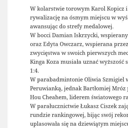
W kolarstwie torowym Karol Kopicz i
rywalizację na ósmym miejscu w wyś
awansując do strefy medalowej.
W bocci Damian Iskrzycki, wspierany
oraz Edyta Owczarz, wspierana przez
zwycięstwa w swoich pierwszych mec
Kinga Koza musiała uznać wyższość s
1:4.
W parabadmintonie Oliwia Szmigiel 
Peruwianką, jednak Bartłomiej Mróz 
Hou Cheahem, liderem światowego ran
W parałucznictwie Łukasz Ciszek zają
rundzie rankingowej, bijąc swój reko
uplasowała się na dziewiątym miejsc