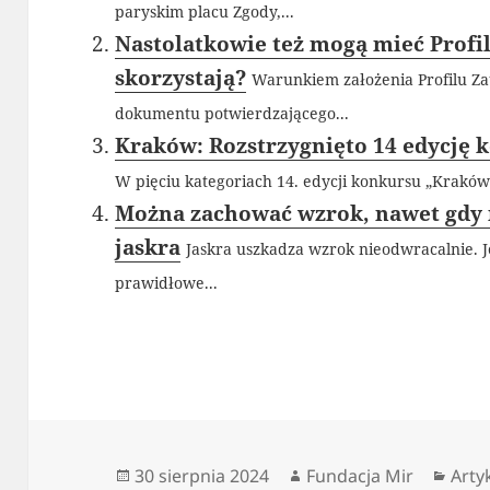
paryskim placu Zgody,...
Nastolatkowie też mogą mieć Profil
skorzystają?
Warunkiem założenia Profilu Zau
dokumentu potwierdzającego...
Kraków: Rozstrzygnięto 14 edycję 
W pięciu kategoriach 14. edycji konkursu „Kraków
Można zachować wzrok, nawet gdy 
jaskra
Jaskra uszkadza wzrok nieodwracalnie. J
prawidłowe...
Data
Autor
Kate
30 sierpnia 2024
Fundacja Mir
Arty