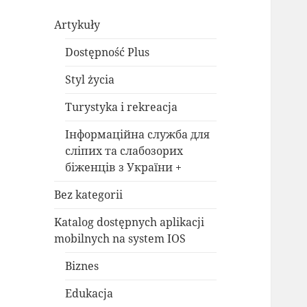
Artykuły
Dostępność Plus
Styl życia
Turystyka i rekreacja
Інформаційна служба для
сліпих та слабозорих
біженців з України +
Bez kategorii
Katalog dostępnych aplikacji
mobilnych na system IOS
Biznes
Edukacja