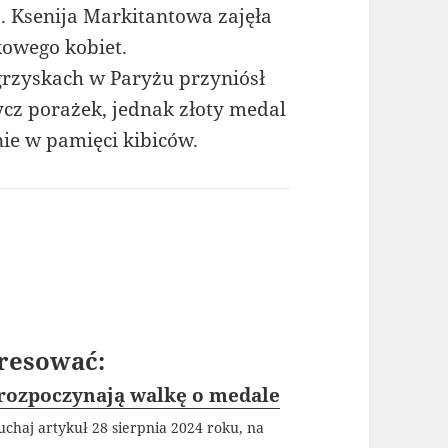
a. Ksenija Markitantowa zajęła
kowego kobiet.
grzyskach w Paryżu przyniósł
ycz porażek, jednak złoty medal
ie w pamięci kibiców.
resować:
 rozpoczynają walkę o medale
uchaj artykuł 28 sierpnia 2024 roku, na