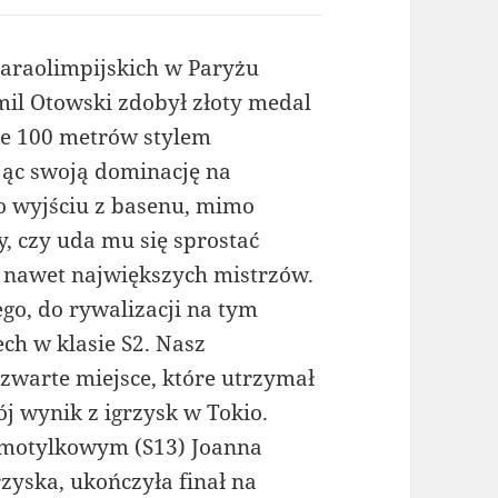
Paraolimpijskich w Paryżu
mil Otowski zdobył złoty medal
ie 100 metrów stylem
jąc swoją dominację na
po wyjściu z basenu, mimo
, czy uda mu się sprostać
je nawet największych mistrzów.
o, do rywalizacji na tym
ch w klasie S2. Nasz
zwarte miejsce, które utrzymał
j wynik z igrzysk w Tokio.
 motylkowym (S13) Joanna
rzyska, ukończyła finał na