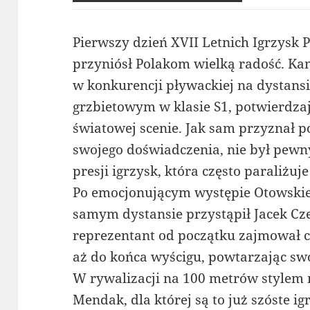
Pierwszy dzień XVII Letnich Igrzysk 
przyniósł Polakom wielką radość. Ka
w konkurencji pływackiej na dystans
grzbietowym w klasie S1, potwierdza
światowej scenie. Jak sam przyznał 
swojego doświadczenia, nie był pewny
presji igrzysk, która często paraliżu
Po emocjonującym występie Otowskieg
samym dystansie przystąpił Jacek Cze
reprezentant od początku zajmował c
aż do końca wyścigu, powtarzając swó
W rywalizacji na 100 metrów stylem
Mendak, dla której są to już szóste ig