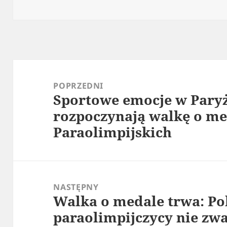
publikacji
Nawigacja
wpisu
POPRZEDNI
Sportowe emocje w Paryż
Poprzedni
rozpoczynają walkę o me
wpis:
Paraolimpijskich
NASTĘPNY
Walka o medale trwa: Po
Następny
paraolimpijczycy nie zwa
wpis: