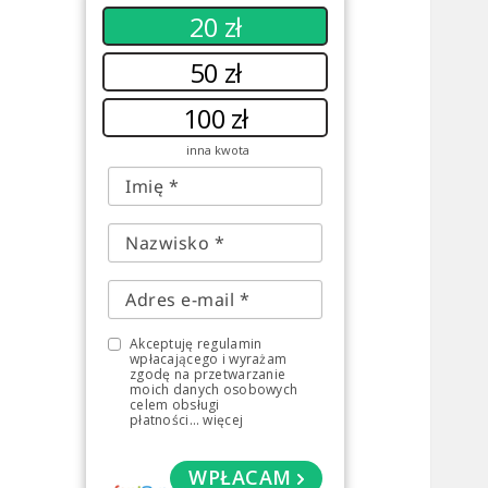
20 zł
50 zł
100 zł
inna kwota
Akceptuję regulamin
wpłacającego i wyrażam
zgodę na przetwarzanie
moich danych osobowych
celem obsługi
płatności
...
więcej
WPŁACAM