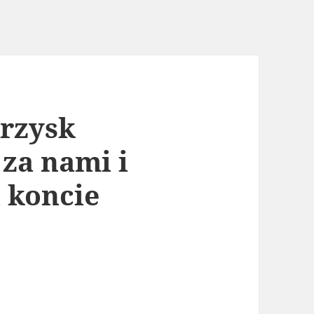
grzysk
 za nami i
a koncie