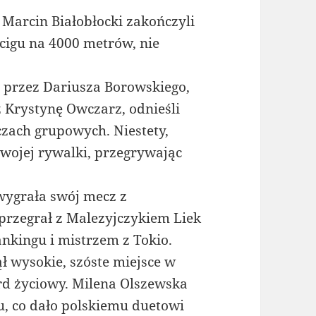
 Marcin Białobłocki zakończyli
cigu na 4000 metrów, nie
 przez Dariusza Borowskiego,
 Krystynę Owczarz, odnieśli
zach grupowych. Niestety,
wojej rywalki, przegrywając
wygrała swój mecz z
przegrał z Malezyjczykiem Liek
kingu i mistrzem z Tokio.
ł wysokie, szóste miejsce w
rd życiowy. Milena Olszewska
u, co dało polskiemu duetowi