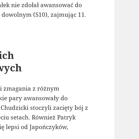
załek nie zdołał awansować do
m dowolnym (S10), zajmując 11.
ich
owych
ęli zmagania z różnym
skie pary awansowały do
Chudzicki stoczyli zacięty bój z
ciu setach. Również Patryk
ię lepsi od Japończyków,