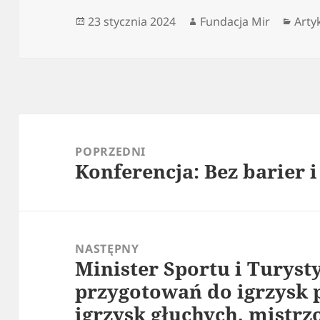
Data
Autor
Kate
23 stycznia 2024
Fundacja Mir
Arty
publikacji
Nawigacja
wpisu
POPRZEDNI
Konferencja: Bez barier 
Poprzedni
wpis:
NASTĘPNY
Minister Sportu i Turyst
Następny
przygotowań do igrzysk 
wpis:
igrzysk głuchych, mistrz