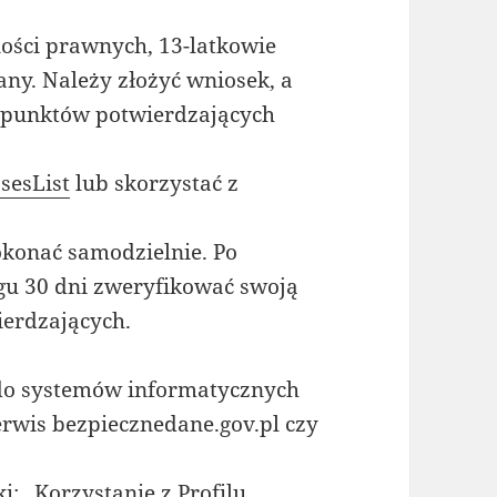
ości prawnych, 13-latkowie
any. Należy złożyć wniosek, a
z punktów potwierdzających
sesList
lub skorzystać z
dokonać samodzielnie. Po
ągu 30 dni zweryfikować swoją
erdzających.
 do systemów informatycznych
serwis bezpiecznedane.gov.pl czy
: „Korzystanie z Profilu