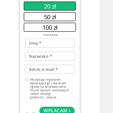
20 zł
50 zł
100 zł
inna kwota
Akceptuję regulamin
wpłacającego i wyrażam
zgodę na przetwarzanie
moich danych osobowych
celem obsługi
płatności
...
więcej
WPŁACAM