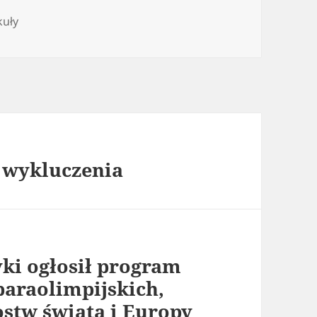
gorie
kuły
i wykluczenia
yki ogłosił program
paraolimpijskich,
ostw świata i Europy