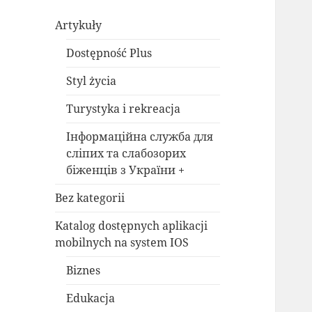
Artykuły
Dostępność Plus
Styl życia
Turystyka i rekreacja
Інформаційна служба для
сліпих та слабозорих
біженців з України +
Bez kategorii
Katalog dostępnych aplikacji
mobilnych na system IOS
Biznes
Edukacja