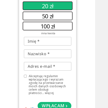
20 zł
50 zł
100 zł
inna kwota
Akceptuję regulamin
wpłacającego i wyrażam
zgodę na przetwarzanie
moich danych osobowych
celem obsługi
płatności
...
więcej
WPŁACAM