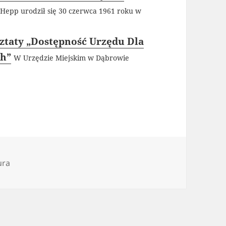
 Hepp urodził się 30 czerwca 1961 roku w
ztaty „Dostępność Urzędu Dla
ch”
W Urzędzie Miejskim w Dąbrowie
gorie
ura