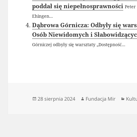
poddał się niepełnosprawności
Peter
Ehingen...
Dąbrowa Górnicza: Odbyły się wars
Osób Niewidomych i Słabowidzący
Górniczej odbyły się warsztaty „Dostępność...
Data
Autor
Kate
28 sierpnia 2024
Fundacja Mir
Kult
publikacji