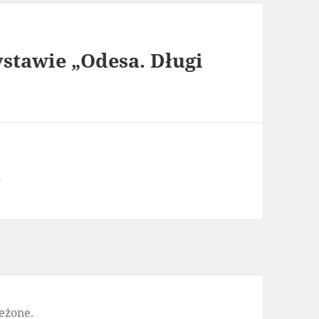
stawie „Odesa. Długi
0
eżone.