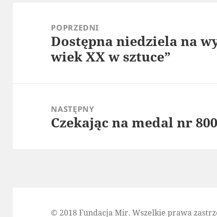
Nawigacja
wpisu
POPRZEDNI
Dostępna niedziela na wy
Poprzedni
wiek XX w sztuce”
wpis:
NASTĘPNY
Czekając na medal nr 80
Następny
wpis:
© 2018 Fundacja Mir. Wszelkie prawa zastrz