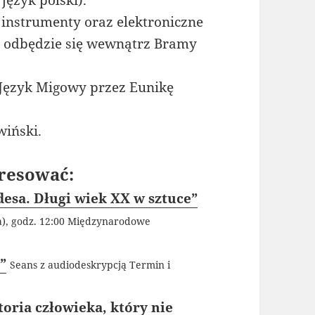
ęzyk polski).
 instrumenty oraz elektroniczne
t odbędzie się wewnątrz Bramy
 Język Migowy przez Eunikę
wiński.
resować:
esa. Długi wiek XX w sztuce”
la), godz. 12:00 Międzynarodowe
”
Seans z audiodeskrypcją Termin i
oria człowieka, który nie