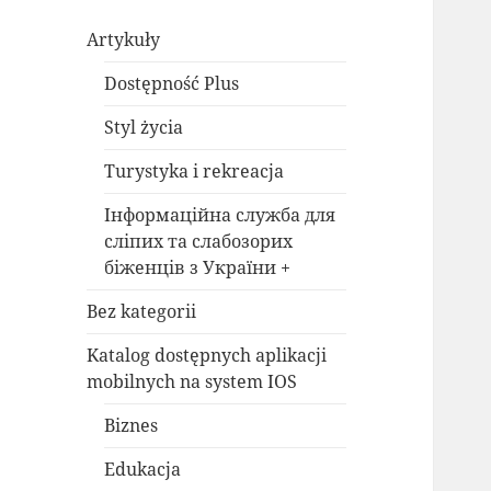
Artykuły
Dostępność Plus
Styl życia
Turystyka i rekreacja
Інформаційна служба для
сліпих та слабозорих
біженців з України +
Bez kategorii
Katalog dostępnych aplikacji
mobilnych na system IOS
Biznes
Edukacja