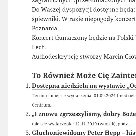
zagranicznych (przetłumaczonych na j
Do Waszej dyspozycji dostępne będą:
śpiewniki. W razie niepogody koncer
Poznania.
Koncert tłumaczony będzie na Polski
Lech.
Audiodeskrypcję stworzy Marcin Gło
To Również Może Cię Zainte
Dostępna niedziela na wystawie „Od
Termin i miejsce wydarzenia: 01.09.2024 (niedzie
Centrum...
„I znowu zgrzeszyliśmy, dobry Boże
miejsce wydarzenia: 12.11.2019 (wtorek), godz....
Głuchoniewidomy Peter Hepp – hist