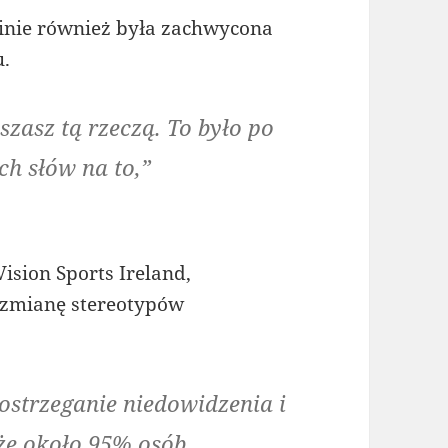
linie również była zachwycona
.
zasz tą rzeczą. To było po
ch słów na to,”
ision Sports Ireland,
 zmianę stereotypów
ostrzeganie niedowidzenia i
 że około 95% osób