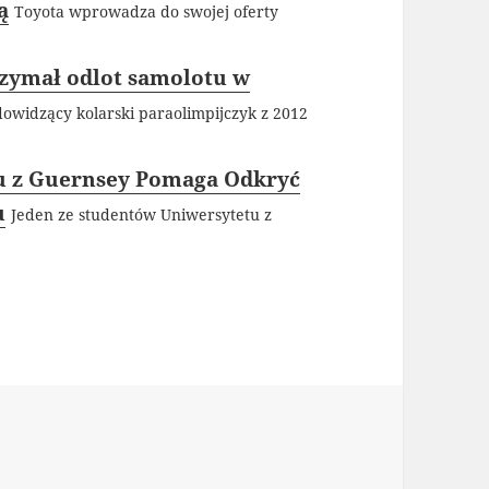
ą
Toyota wprowadza do swojej oferty
rzymał odlot samolotu w
owidzący kolarski paraolimpijczyk z 2012
u z Guernsey Pomaga Odkryć
u
Jeden ze studentów Uniwersytetu z
ie
y