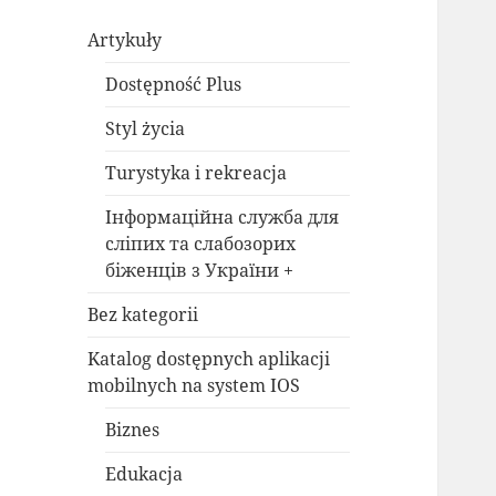
Artykuły
Dostępność Plus
Styl życia
Turystyka i rekreacja
Інформаційна служба для
сліпих та слабозорих
біженців з України +
Bez kategorii
Katalog dostępnych aplikacji
mobilnych na system IOS
Biznes
Edukacja