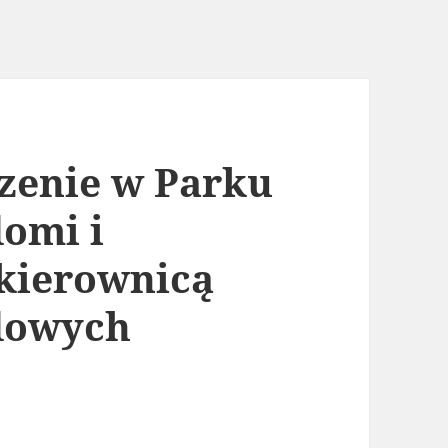
zenie w Parku
omi i
 kierownicą
dowych