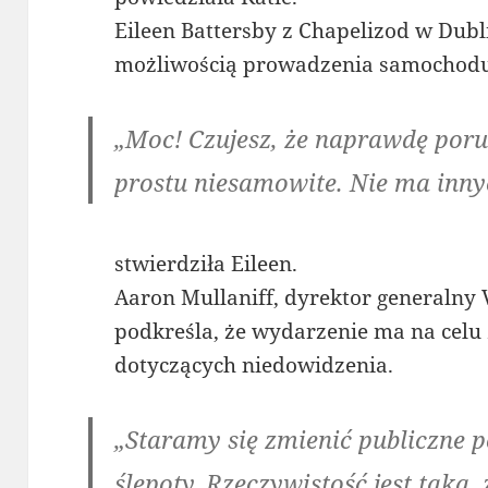
Eileen Battersby z Chapelizod w Dub
możliwością prowadzenia samochodu
„Moc! Czujesz, że naprawdę porus
prostu niesamowite. Nie ma inny
stwierdziła Eileen.
Aaron Mullaniff, dyrektor generalny V
podkreśla, że wydarzenie ma na celu
dotyczących niedowidzenia.
„Staramy się zmienić publiczne p
ślepoty. Rzeczywistość jest taka,