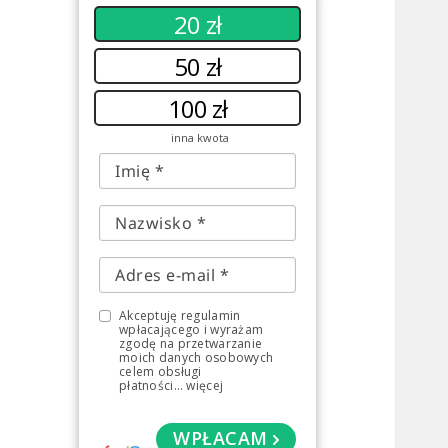
20 zł
50 zł
100 zł
inna kwota
Akceptuję regulamin
wpłacającego i wyrażam
zgodę na przetwarzanie
moich danych osobowych
celem obsługi
płatności
...
więcej
WPŁACAM