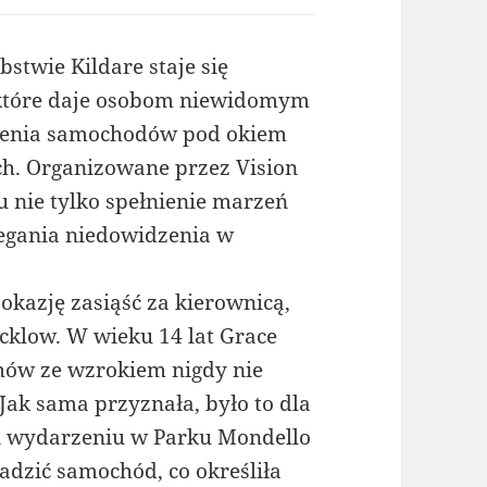
stwie Kildare staje się
które daje osobom niewidomym
zenia samochodów pod okiem
h. Organizowane przez Vision
u nie tylko spełnienie marzeń
zegania niedowidzenia w
okazję zasiąść za kierownicą,
cklow. W wieku 14 lat Grace
mów ze wzrokiem nigdy nie
ak sama przyznała, było to dla
i wydarzeniu w Parku Mondello
wadzić samochód, co określiła