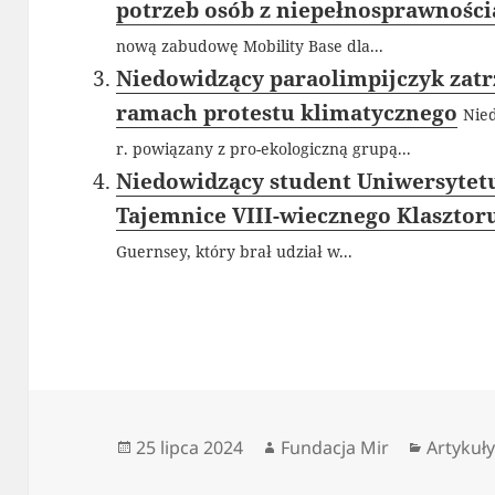
potrzeb osób z niepełnosprawności
nową zabudowę Mobility Base dla...
Niedowidzący paraolimpijczyk zat
ramach protestu klimatycznego
Nied
r. powiązany z pro-ekologiczną grupą...
Niedowidzący student Uniwersytet
Tajemnice VIII-wiecznego Klasztor
Guernsey, który brał udział w...
Data
Autor
Kategor
25 lipca 2024
Fundacja Mir
Artykuł
publikacji