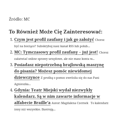
Źródło: MC
To Również Może Cię Zainteresować:
Czym jest profil zaufany i jak go założyć
Chcesz
być na bieżąco? Subskrybuj nasz kanał RSS lub polub...
MC: Tymczasowy profil zaufany – już jest!
Chcesz
załatwiać online sprawy urzędowe, ale nie masz konta w...
Posiadasz niepotrzebną brajlowską maszynę
do pisania? Możesz pomóc niewidomej
dziewczynce
Z prośbą o pomoc zwróciła się do nas Pani
Agnieszka...
Gdynia: Teatr Miejski wydał niezwykły
kalendarz. Są w nim zawarte informacje w
alfabecie Braille’a
Autor: Magdalena Czernek To kalendarz
inny niż wszystkie. Ilustrują...