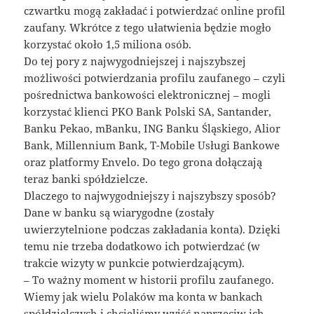
czwartku mogą zakładać i potwierdzać online profil
zaufany. Wkrótce z tego ułatwienia będzie mogło
korzystać około 1,5 miliona osób.
Do tej pory z najwygodniejszej i najszybszej
możliwości potwierdzania profilu zaufanego – czyli
pośrednictwa bankowości elektronicznej – mogli
korzystać klienci PKO Bank Polski SA, Santander,
Banku Pekao, mBanku, ING Banku Śląskiego, Alior
Bank, Millennium Bank, T-Mobile Usługi Bankowe
oraz platformy Envelo. Do tego grona dołączają
teraz banki spółdzielcze.
Dlaczego to najwygodniejszy i najszybszy sposób?
Dane w banku są wiarygodne (zostały
uwierzytelnione podczas zakładania konta). Dzięki
temu nie trzeba dodatkowo ich potwierdzać (w
trakcie wizyty w punkcie potwierdzającym).
– To ważny moment w historii profilu zaufanego.
Wiemy jak wielu Polaków ma konta w bankach
spółdzielczych i chcieliśmy wyjść naprzeciw ich